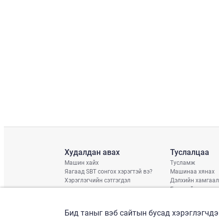
Худалдан авах
Туслалцаа
Машин хайх
Тусламж
Яагаад SBT сонгох хэрэгтэй вэ?
Машинаа хянах
Хэрэглэгчийн сэтгэгдэл
Дэлхийн хамгаал
Гэмтлийн нөхцөл
Хүргэлтийн хува
Дараагийн тээвэ
Бид таныг вэб сайтын бусад хэрэглэгчдэ