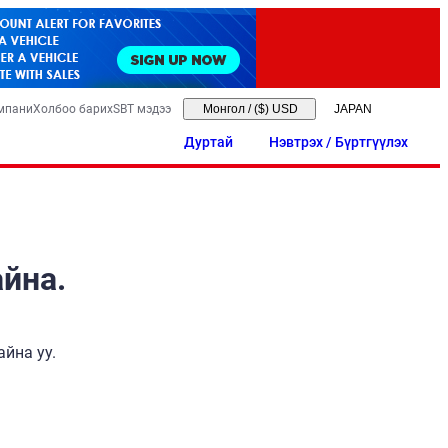
мпани
Холбоо барих
SBT мэдээ
Монгол
/
($) USD
Дуртай
Нэвтрэх / Бүртгүүлэх
айна.
йна уу.