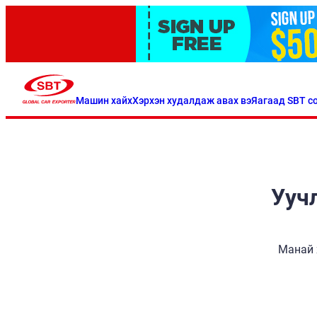
Машин хайх
Хэрхэн худалдаж авах вэ
Яагаад SBT со
Уучл
Манай 