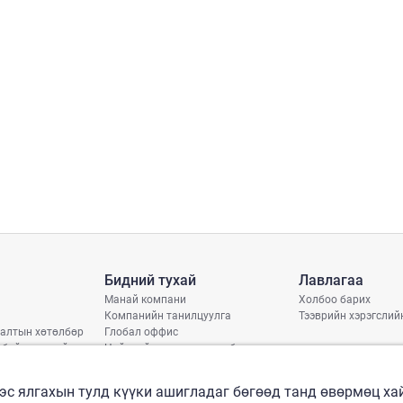
Бидний тухай
Лавлагаа
Манай компани
Холбоо барих
Компанийн танилцуулга
Тээврийн хэрэгслий
алтын хөтөлбөр
Глобал оффис
 байдлын тайлан
Нийгмийн хариуцлагын бодлого
арь
рлэлтийн хуваарь
эс ялгахын тулд күүки ашигладаг бөгөөд танд өвөрмөц х