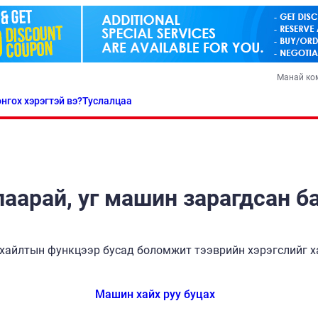
Манай ко
нгох хэрэгтэй вэ?
Туслалцаа
аарай, уг машин зарагдсан б
хайлтын функцээр бусад боломжит тээврийн хэрэгслийг ха
Машин хайх руу буцах