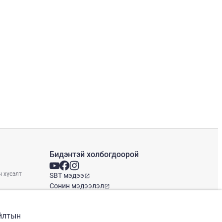
Бидэнтэй холбогдоорой
н хүсэлт
SBT мэдээ
Сонин мэдээлэл
Глобал оффис
айлтын