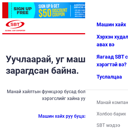
Машин хайх
Нэвтрэх
Дуртай
Цэс
Хэрхэн худа
авах вэ
Уучлаарай, уг машин
Яагаад SBT 
хэрэгтэй вэ?
зарагдсан байна.
Туслалцаа
Манай хайлтын функцээр бусад боломжит тээврийн
хэрэгслийг хайна уу.
Манай компа
Холбоо барих
Машин хайх руу буцах
SBT мэдээ