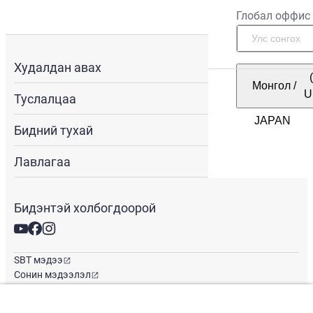
Глобал оффис
Худалдан авах
Монгол
/
U
Туслалцаа
Бидний тухай
Лавлагаа
Бидэнтэй холбогдоорой
SBT мэдээ
Сонин мэдээлэл
Глобал оффис