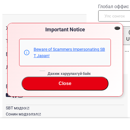
Глобал оффис
Худалдан авах
Important Notice
Монгол
/
U
Туслалцаа
Beware of Scammers Impersonating SB
Бидний тухай
T Japan!
Лавлагаа
Дахиж харуулахгүй байх
Close
Бидэнтэй холбогдоорой
SBT мэдээ
Сонин мэдээлэл
Глобал оффис