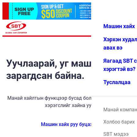
Машин хайх
Нэвтрэх
Дуртай
Цэс
Хэрхэн худа
авах вэ
Уучлаарай, уг машин
Яагаад SBT 
хэрэгтэй вэ?
зарагдсан байна.
Туслалцаа
Манай хайлтын функцээр бусад боломжит тээврийн
хэрэгслийг хайна уу.
Манай компа
Холбоо барих
Машин хайх руу буцах
SBT мэдээ