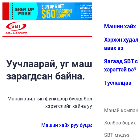
Машин хайх
Нэвтрэх
Дуртай
Цэс
Хэрхэн худа
авах вэ
Уучлаарай, уг машин
Яагаад SBT 
хэрэгтэй вэ?
зарагдсан байна.
Туслалцаа
Манай хайлтын функцээр бусад боломжит тээврийн
хэрэгслийг хайна уу.
Манай компа
Холбоо барих
Машин хайх руу буцах
SBT мэдээ