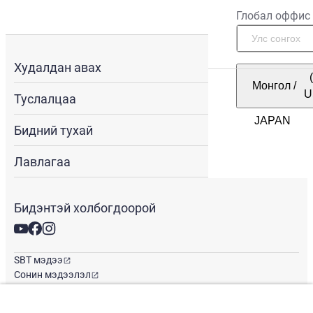
Глобал оффис
Худалдан авах
Монгол
/
U
Туслалцаа
Бидний тухай
Лавлагаа
Бидэнтэй холбогдоорой
SBT мэдээ
Сонин мэдээлэл
Глобал оффис