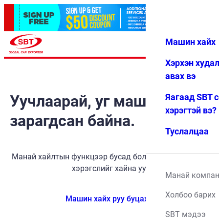
Машин хайх
Нэвтрэх
Дуртай
Цэс
Хэрхэн худа
авах вэ
Уучлаарай, уг машин
Яагаад SBT 
хэрэгтэй вэ?
зарагдсан байна.
Туслалцаа
Манай хайлтын функцээр бусад боломжит тээврийн
хэрэгслийг хайна уу.
Манай компа
Холбоо барих
Машин хайх руу буцах
SBT мэдээ