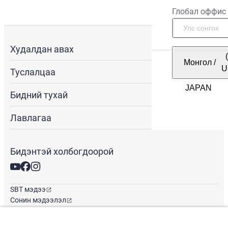
Глобал оффис
Худалдан авах
Монгол
/
U
Туслалцаа
Бидний тухай
Лавлагаа
Бидэнтэй холбогдоорой
SBT мэдээ
Сонин мэдээлэл
Глобал оффис