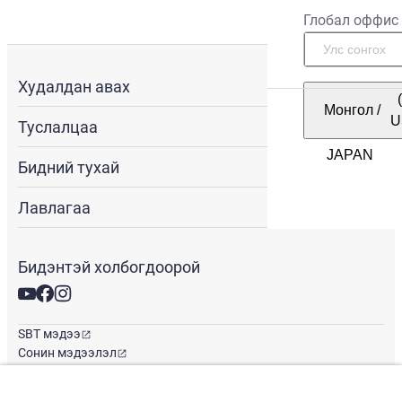
Глобал оффис
Худалдан авах
Монгол
/
U
Туслалцаа
Бидний тухай
Лавлагаа
Бидэнтэй холбогдоорой
SBT мэдээ
Сонин мэдээлэл
Глобал оффис