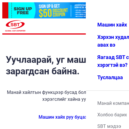
Машин хайх
Нэвтрэх
Дуртай
Цэс
Хэрхэн худа
авах вэ
Уучлаарай, уг машин
Яагаад SBT 
хэрэгтэй вэ?
зарагдсан байна.
Туслалцаа
Манай хайлтын функцээр бусад боломжит тээврийн
хэрэгслийг хайна уу.
Манай компа
Холбоо барих
Машин хайх руу буцах
SBT мэдээ