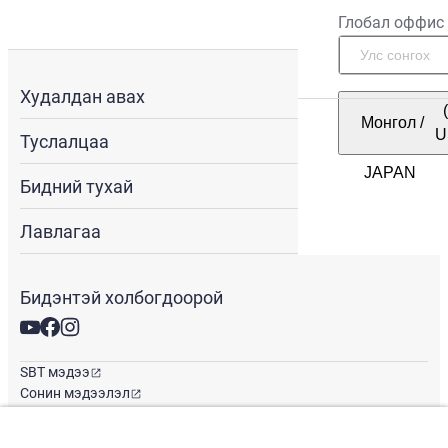
Глобал оффис
Худалдан авах
Монгол
/
U
Туслалцаа
Бидний тухай
Лавлагаа
Бидэнтэй холбогдоорой
SBT мэдээ
Сонин мэдээлэл
Глобал оффис