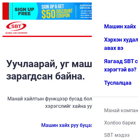
Машин хайх
Нэвтрэх
Дуртай
Цэс
Хэрхэн худа
авах вэ
Уучлаарай, уг машин
Яагаад SBT 
хэрэгтэй вэ?
зарагдсан байна.
Туслалцаа
Манай хайлтын функцээр бусад боломжит тээврийн
хэрэгслийг хайна уу.
Манай компа
Холбоо барих
Машин хайх руу буцах
SBT мэдээ