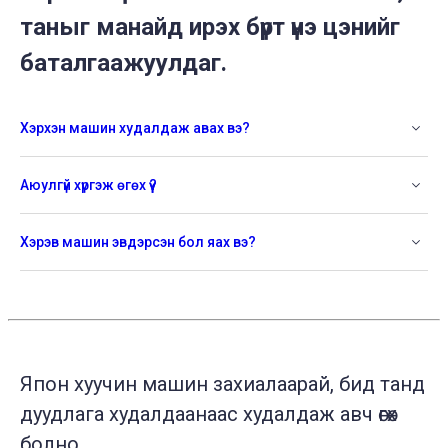
таныг манайд ирэх бүрт үнэ цэнийг
баталгаажуулдаг.
Хэрхэн машин худалдаж авах вэ?
Аюулгүй хүргэж өгөх үү?
Хэрэв машин эвдэрсэн бол яах вэ?
Япон хуучин машин захиалаарай, бид танд
дуудлага худалдаанаас худалдаж авч өгөх
болно.