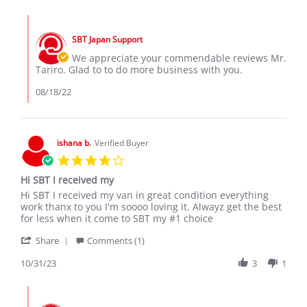
by
17
really
Tariro
Aug
great
Comments
M.
2022
by
on
SBT Japan Support
Store
17
Owner
We appreciate your commendable reviews Mr.
Aug
on
Tariro. Glad to to do more business with you.
2022
Review
by
08/18/22
Tariro
M.
on
17
ishana b.
Verified Buyer
Aug
4.0
2022
star
Hi SBT I received my
rating
Review
review
Hi SBT I received my van in great condition everything
by
stating
work thanx to you I'm soooo loving it. Alwayz get the best
ishana
Hi
for less when it come to SBT my #1 choice
b.
SBT
'
on
I
Share
Comments (1)
Share
31
received
Review
10/31/23
3
1
Oct
my
by
2023
ishana
Comments
b.
by