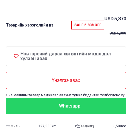
USD
5,870
Тээврийн хэрэгслийн үнэ
SALE
6.83%
OFF
USD
6,300
Нэвтэрсний дараа хөнгөлөлтийн мэдэгдэл
хүлээн авах
Үнэлгээ авах
Энэ машины талаар мэдээлэл авахыг хүсвэл бидэнтэй холбогдоно уу
Whatsapp
Миль
127,000km
Хөдөлгүүр
1,500cc