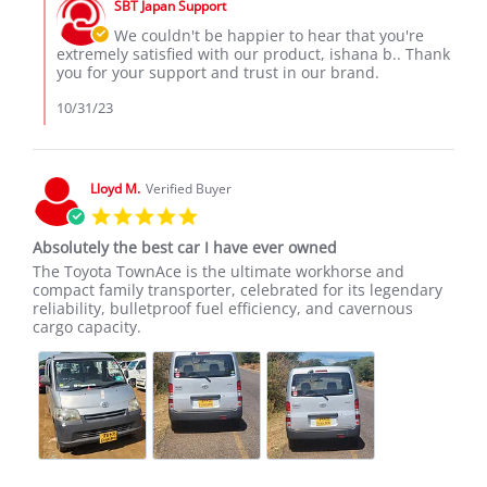
on
SBT Japan Support
Store
31
Owner
We couldn't be happier to hear that you're
Oct
on
extremely satisfied with our product, ishana b.. Thank
2023
Review
you for your support and trust in our brand.
by
ishana
10/31/23
b.
on
31
Oct
Lloyd M.
Verified Buyer
2023
5.0
star
Absolutely the best car I have ever owned
rating
Review
review
The Toyota TownAce is the ultimate workhorse and
by
stating
compact family transporter, celebrated for its legendary
Lloyd
Absolutely
reliability, bulletproof fuel efficiency, and cavernous
M.
the
cargo capacity.
on
best
8
car
Jun
I
2026
have
ever
owned