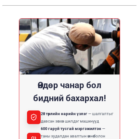
Өндөр чанар бол
бидний бахархал!
28 төрлийн нарийн үзлэг
шалгалтыг
давсан зөвхөн шилдэг машинууд
600 гаруй тусгай мэргэжилтэн
таны худалдан авалтын өмнө болон