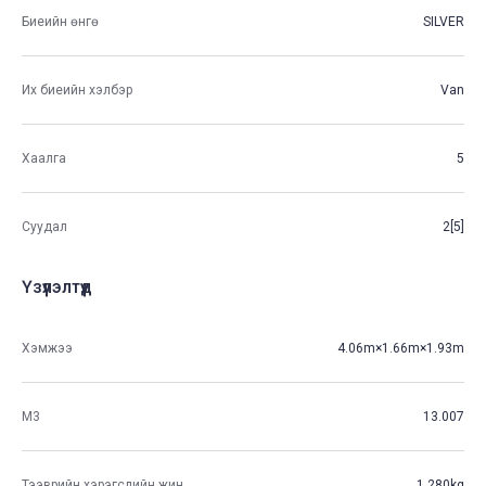
Биеийн өнгө
SILVER
Их биеийн хэлбэр
Van
Хаалга
5
Суудал
2[5]
Үзүүлэлтүүд
Хэмжээ
4.06m×1.66m×1.93m
М3
13.007
Тээврийн хэрэгслийн жин
1,280kg