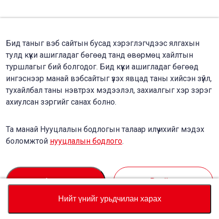
Бид таныг вэб сайтын бусад хэрэглэгчдээс ялгахын
тулд күүки ашигладаг бөгөөд танд өвөрмөц хайлтын
туршлагыг бий болгодог. Бид күүки ашигладаг бөгөөд
ингэснээр манай вэбсайтыг үзэх явцад таны хийсэн зүйл,
тухайлбал таны нэвтрэх мэдээлэл, захиалгыг хэр зэрэг
ахиулсан зэргийг санах болно.
Та манай Нууцлалын бодлогын талаар илүү ихийг мэдэх
боломжтой
нууцлалын бодлого
.
Accept
Decline
Нийт үнийг урьдчилан харах