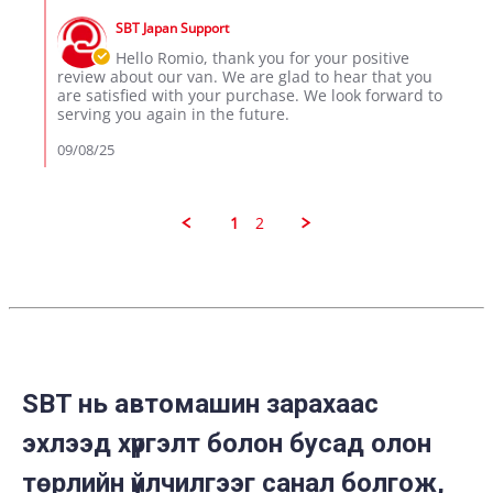
D.
2025
by
on
SBT Japan Support
Store
8
Owner
Hello Romio, thank you for your positive
Sep
on
review about our van. We are glad to hear that you
2025
Review
are satisfied with your purchase. We look forward to
by
serving you again in the future.
ROMIO
D.
09/08/25
on
8
Sep
2025
1
2
SBT нь автомашин зарахаас
эхлээд хүргэлт болон бусад олон
төрлийн үйлчилгээг санал болгож,