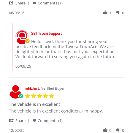
'
Share
Comments (1)
Share
Review
06/08/26
1
0
by
Lloyd
Comments
M.
by
on
SBT Japan Support
Store
8
Owner
Hello Lloyd, thank you for sharing your
Jun
on
positive feedback on the Toyota TownAce. We are
2026
Review
delighted to hear that it has met your expectations.
by
We look forward to serving you again in the future.
Lloyd
M.
06/09/26
on
8
Jun
2026
mhizha t.
Verified Buyer
5.0
star
The vehicle is in excellent
rating
Review
review
The vehicle is in excellent condition. I'm happy.
by
stating
'
mhizha
The
Share
Comments (1)
Share
t.
vehicle
Review
12/02/25
0
0
on
is