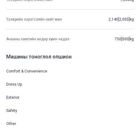
Тээврийн хэрэгслийн нийт жин
2,140[2,055]kg
Ачааны хамгийн өндөр хүчин чадал
750[500]kg
Машины тоноглол опшион
Comfort & Convenience
Dress Up
Exterior
Safety
Other