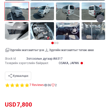
Зургийн жагсаалтыг үзэх
Зургийн жагсаалтыг татаж авах
Stock Id:
Зогсоолын дугаар:
AI6317
Тээврийн хэрэгслийн байршил
:
OSAKA, JAPAN
Хуваалцах
4.9
7 Reviews
36
2
star
rating
USD
7,800