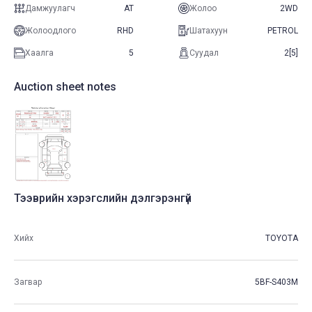
Дамжуулагч
AT
Жолоо
2WD
Жолоодлого
RHD
Шатахуун
PETROL
Хаалга
5
Суудал
2[5]
Auction sheet notes
Тээврийн хэрэгслийн дэлгэрэнгүй
Хийх
TOYOTA
Загвар
5BF-S403M