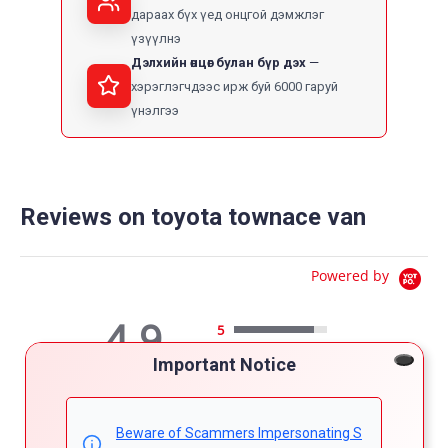
дараах бүх үед онцгой дэмжлэг
үзүүлнэ
Дэлхийн өнцөг булан бүр дэх
хэрэглэгчдээс ирж буй 6000 гаруй
үнэлгээ
Reviews on toyota townace van
Powered by
4.9
5
4
Important Notice
4.9
3
star
7 Reviews
2
rating
1
Beware of Scammers Impersonating S