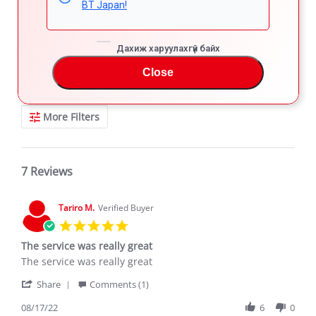
BT Japan!
REVIEWS
Дахиж харуулахгүй байх
Close
Filter Reviews
More Filters
7 Reviews
Tariro M.
Verified Buyer
5.0
star
The service was really great
rating
Review
review
The service was really great
by
stating
'
Tariro
The
Share
Comments (1)
Share
M.
service
Review
08/17/22
6
0
on
was