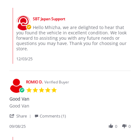
by
2
in
mhizha
Dec
excellent
Comments
t.
2025
by
on
SBT Japan Support
Store
2
Owner
Hello Mhizha, we are delighted to hear that
Dec
on
you found the vehicle in excellent condition. We look
2025
Review
forward to assisting you with any future needs or
by
questions you may have. Thank you for choosing our
mhizha
store.
t.
on
12/03/25
2
Dec
2025
ROMIO D.
Verified Buyer
5.0
star
Good Van
rating
Review
review
Good Van
by
stating
'
ROMIO
Good
Share
Comments (1)
Share
D.
Van
Review
09/08/25
0
0
on
by
8
ROMIO
Sep
Comments