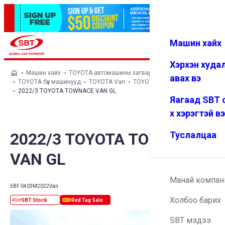
Машин хайх
Нэвтрэх
Дуртай
Цэс
Хэрхэн худа
Машин хайх
TOYOTA автомашины загварууд
авах вэ
TOYOTA бүх машинууд
TOYOTA Van
TOYOTA TOWNACE VAN
2022/3 TOYOTA TOWNACE VAN GL
Яагаад SBT 
х хэрэгтэй в
2022/3 TOYOTA TOWNACE
Туслалцаа
VAN GL
Манай компан
5BF-S403M
2022
Van
Холбоо барих
SBT мэдээ