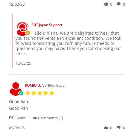
Review
12/02/25
0
0
on
is
by
2
in
mhizha
Dec
excellent
Comments
t.
2025
by
on
SBT Japan Support
Store
2
Owner
Hello Mhizha, we are delighted to hear that
Dec
on
you found the vehicle in excellent condition. We look
2025
Review
forward to assisting you with any future needs or
by
questions you may have. Thank you for choosing our
mhizha
store.
t.
on
12/03/25
2
Dec
2025
ROMIO D.
Verified Buyer
5.0
star
Good Van
rating
Review
review
Good Van
by
stating
'
ROMIO
Good
Share
Comments (1)
Share
D.
Van
Review
09/08/25
0
0
on
by
8