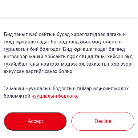
Бид таныг вэб сайтын бусад хэрэглэгчдээс ялгахын
тулд күүки ашигладаг бөгөөд танд өвөрмөц хайлтын
туршлагыг бий болгодог. Бид күүки ашигладаг бөгөөд
ингэснээр манай вэбсайтыг үзэх явцад таны хийсэн зүйл,
тухайлбал таны нэвтрэх мэдээлэл, захиалгыг хэр зэрэг
ахиулсан зэргийг санах болно.
Та манай Нууцлалын бодлогын талаар илүү ихийг мэдэх
боломжтой
нууцлалын бодлого
.
Accept
Decline