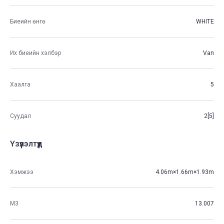
Биеийн өнгө
WHITE
Их биеийн хэлбэр
Van
Хаалга
5
Суудал
2[5]
Үзүүлэлтүүд
Хэмжээ
4.06m×1.66m×1.93m
М3
13.007