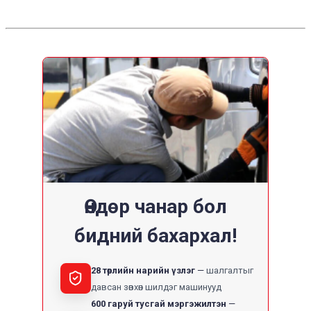
Өндөр чанар бол
бидний бахархал!
28 төрлийн нарийн үзлэг
шалгалтыг
давсан зөвхөн шилдэг машинууд
600 гаруй тусгай мэргэжилтэн