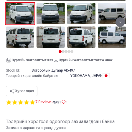
Зургийн жагсаалтыг үзэх
Зургийн жагсаалтыг татаж авах
Stock Id:
Зогсоолын дугаар:
AI5497
Тээврийн хэрэгслийн байршил
:
YOKOHAMA, JAPAN
Хуваалцах
4.9
7 Reviews
31
1
star
rating
Тээврийн хэрэгсэл одоогоор захиалагдсан байна.
Захиалга дараах хугацаанд дуусна: