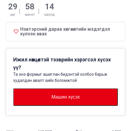
29
58
13
ЦАГ
МИНУТ
СЕКУНД
Нэвтэрсний дараа хөнгөлөлтийн мэдэгдэл
хүлээн авах
Ижил нөхцөлтэй тээврийн хэрэгсэл хүсэх
үү?
Та энэ формыг ашиглан бидэнтэй холбоо барьж
худалдан авалт хийх боломжтой
Машин хүсэх