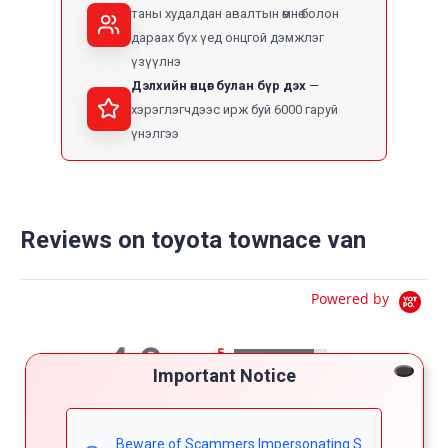
таны худалдан авалтын өмнө болон
дараах бүх үед онцгой дэмжлэг
үзүүлнэ
Дэлхийн өнцөг булан бүр дэх
хэрэглэгчдээс ирж буй 6000 гаруй
үнэлгээ
Reviews on toyota townace van
Powered by
4.9
5
Important Notice
4
4.9
3
star
7 Reviews
2
rating
1
Beware of Scammers Impersonating S