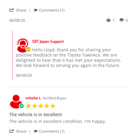
'
Share
Comments (1)
Share
Review
06/08/26
1
0
by
Lloyd
Comments
M.
by
on
SBT Japan Support
Store
8
Owner
Hello Lloyd, thank you for sharing your
Jun
on
positive feedback on the Toyota TownAce. We are
2026
Review
delighted to hear that it has met your expectations.
by
We look forward to serving you again in the future.
Lloyd
M.
06/09/26
on
8
Jun
2026
mhizha t.
Verified Buyer
5.0
star
The vehicle is in excellent
rating
Review
review
The vehicle is in excellent condition. I'm happy.
by
stating
'
mhizha
The
Share
Comments (1)
Share
t.
vehicle