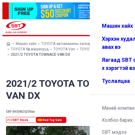
Машин хайх
Нэвтрэх
Дуртай
Цэс
Хэрхэн худа
Машин хайх
TOYOTA автомашины загварууд
авах вэ
TOYOTA бүх машинууд
TOYOTA Van
TOYOTA TOWNACE VAN
2021/2 TOYOTA TOWNACE VAN DX
Яагаад SBT 
х хэрэгтэй в
2021/2 TOYOTA TOWNACE
Туслалцаа
VAN DX
Манай компан
5BF-S403M
2020
Van
Холбоо барих
SBT мэдээ