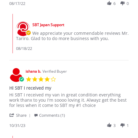
Review
08/17/22
6
0
on
was
by
17
really
Tariro
Aug
great
Comments
M.
2022
by
on
SBT Japan Support
Store
17
Owner
We appreciate your commendable reviews Mr.
Aug
on
Tariro. Glad to to do more business with you.
2022
Review
by
08/18/22
Tariro
M.
on
17
ishana b.
Verified Buyer
Aug
4.0
2022
star
Hi SBT I received my
rating
Review
review
Hi SBT I received my van in great condition everything
by
stating
work thanx to you I'm soooo loving it. Alwayz get the best
ishana
Hi
for less when it come to SBT my #1 choice
b.
SBT
'
on
I
Share
Comments (1)
Share
31
received
Review
10/31/23
3
1
Oct
my
by
2023
ishana