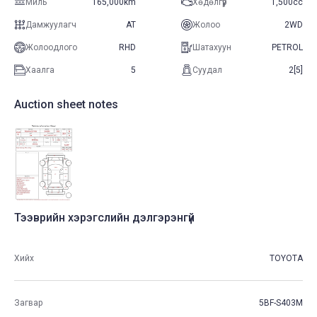
Миль
165,000km
Хөдөлгүүр
1,500cc
Дамжуулагч
AT
Жолоо
2WD
Жолоодлого
RHD
Шатахуун
PETROL
Хаалга
5
Суудал
2[5]
Auction sheet notes
Тээврийн хэрэгслийн дэлгэрэнгүй
Хийх
TOYOTA
Загвар
5BF-S403M