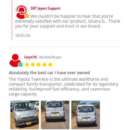
Comments
b.
by
on
SBT Japan Support
Store
31
Owner
We couldn't be happier to hear that you're
Oct
on
extremely satisfied with our product, ishana b.. Thank
2023
Review
you for your support and trust in our brand.
by
ishana
10/31/23
b.
on
31
Oct
Lloyd M.
Verified Buyer
2023
5.0
star
Absolutely the best car I have ever owned
rating
Review
review
The Toyota TownAce is the ultimate workhorse and
by
stating
compact family transporter, celebrated for its legendary
Lloyd
Absolutely
reliability, bulletproof fuel efficiency, and cavernous
M.
the
cargo capacity.
on
best
8
car
Jun
I
2026
have
ever
owned