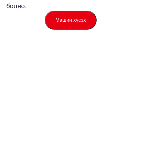
болно.
Машин хүсэх