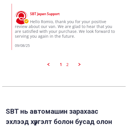
ROMIO
Sep
Comments
D.
2025
by
on
SBT Japan Support
Store
8
Owner
Hello Romio, thank you for your positive
Sep
on
review about our van. We are glad to hear that you
2025
Review
are satisfied with your purchase. We look forward to
by
serving you again in the future.
ROMIO
D.
09/08/25
on
8
Sep
2025
1
2
SBT нь автомашин зарахаас
эхлээд хүргэлт болон бусад олон