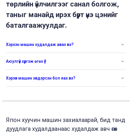
төрлийн үйлчилгээг санал болгож,
таныг манайд ирэх бүрт үнэ цэнийг
баталгаажуулдаг.
Хэрхэн машин худалдаж авах вэ?
Аюулгүй хүргэж өгөх үү?
Хэрэв машин эвдэрсэн бол яах вэ?
Япон хуучин машин захиалаарай, бид танд
дуудлага худалдаанаас худалдаж авч өгөх