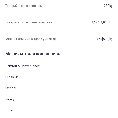
Тээврийн хэрэгслийн жин
1,280kg
Тээврийн хэрэгслийн нийт жин
2,140[2,055]kg
Ачааны хамгийн өндөр хүчин чадал
750[500]kg
Машины тоноглол опшион
Comfort & Convenience
Dress Up
Exterior
Safety
Other