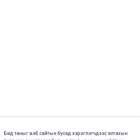
Бид таныг вэб сайтын бусад хэрэглэгчдээс ялгахын