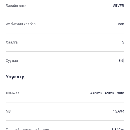
Биеийн өнгө
SILVER
Их биеийн хэлбэр
Van
Хаалга
5
Суудал
3[6]
Үзүүлэлтүүд
Хэмжээ
4.69m×1.69m×1.98m
М3
15.694
Тээврийн хэрэгслийн жин
1,840kg