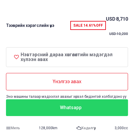
USD
8,710
Тээврийн хэрэгслийн үнэ
SALE
14.61%
OFF
USD
10,200
Нэвтэрсний дараа хөнгөлөлтийн мэдэгдэл
хүлээн авах
Үнэлгээ авах
Энэ машины талаар мэдээлэл авахыг хүсвэл бидэнтэй холбогдоно уу
Whatsapp
Миль
128,000km
Хөдөлгүүр
3,000cc