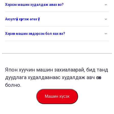
Хэрхэн машин худалдаж авах вэ?
Аюулгүй хүргэж өгөх үү?
Хэрэв машин эвдэрсэн бол яах вэ?
Япон хуучин машин захиалаарай, бид танд
дуудлага худалдаанаас худалдаж авч өгөх
болно.
Машин хүсэх