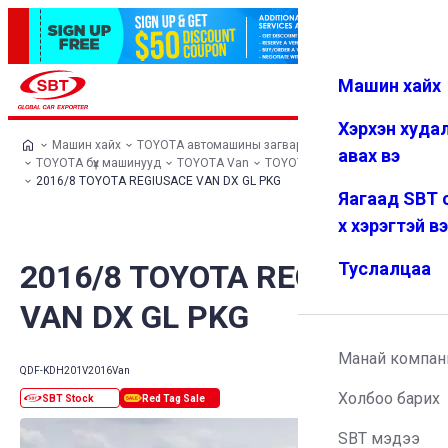
Машин хайх
Нэвтрэх
Дуртай
Цэс
Хэрхэн худа
Машин хайх
TOYOTA автомашины загварууд
авах вэ
TOYOTA бүх машинууд
TOYOTA Van
TOYOTA REGIUSACE VAN
2016/8 TOYOTA REGIUSACE VAN DX GL PKG
Яагаад SBT 
х хэрэгтэй в
2016/8 TOYOTA REGIUSACE
Туслалцаа
VAN DX GL PKG
Манай компан
QDF-KDH201V
2016
Van
Холбоо барих
SBT мэдээ