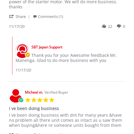
by
stating
power of the starter motor. We will do more business.
Zeca
TOYOTA
thanks
M.
REGIUSACE
'
on
VAN
Share
Comments (1)
Share
17
Review
11/17/20
22
0
Nov
by
2020
Zeca
Comments
M.
by
on
SBT Japan Support
Store
17
Owner
Thank you for your Awesome feedback Mr.
Nov
on
Manenga. Glad to do more business with you
2020
Review
by
11/17/20
Zeca
M.
on
17
Micheal m.
Verified Buyer
Nov
5.0
2020
star
I ve been doing business
rating
Review
review
I ve been doing business with dnt for many years &have
by
stating
no problem all there unit comes as intact as u saw them
Micheal
I
when buying&here re someone units bought from them
m.
ve