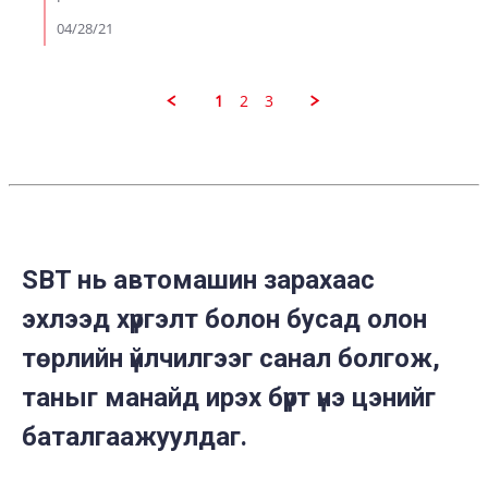
levyson
p.
04/28/21
on
27
Apr
2021
1
2
3
SBT нь автомашин зарахаас
эхлээд хүргэлт болон бусад олон
төрлийн үйлчилгээг санал болгож,
таныг манайд ирэх бүрт үнэ цэнийг
баталгаажуулдаг.