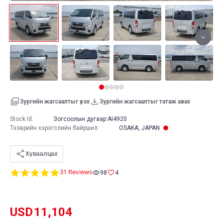
Зургийн жагсаалтыг үзэх
Зургийн жагсаалтыг татаж авах
Stock Id:
Зогсоолын дугаар:
AI4920
Тээврийн хэрэгслийн байршил
:
OSAKA, JAPAN
Хуваалцах
4.8
31 Reviews
98
4
star
rating
USD
11,104