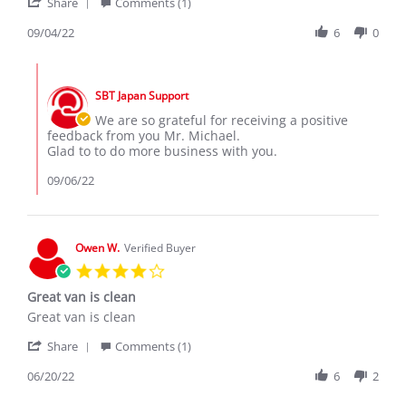
'
on
been
Share
Comments (1)
Share
4
doing
Review
09/04/22
6
0
Sep
business
by
2022
Micheal
Comments
m.
by
on
SBT Japan Support
Store
4
Owner
We are so grateful for receiving a positive
Sep
on
feedback from you Mr. Michael.
2022
Review
Glad to to do more business with you.
by
Micheal
09/06/22
m.
on
4
Sep
Owen W.
Verified Buyer
2022
4.0
star
Great van is clean
rating
Review
review
Great van is clean
by
stating
'
Owen
Great
Share
Comments (1)
Share
W.
van
Review
06/20/22
6
2
on
is
by
20
clean