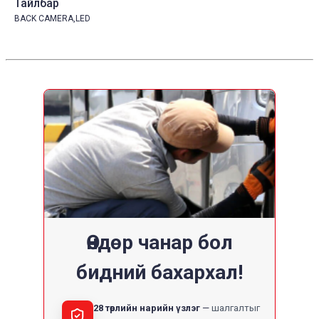
Тайлбар
BACK CAMERA,LED
Өндөр чанар бол
бидний бахархал!
28 төрлийн нарийн үзлэг
шалгалтыг