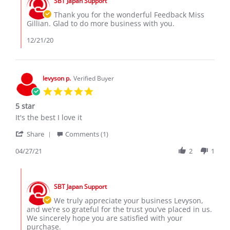
SBT Japan Support
Store
17
Owner
Thank you for the wonderful Feedback Miss
Dec
on
Gillian. Glad to do more business with you.
2020
Review
by
12/21/20
gillian
s.
on
17
levyson p.
Verified Buyer
Dec
5.0
2020
star
5 star
rating
Review
review
It's the best I love it
by
stating
'
levyson
5
Share
Comments (1)
Share
p.
star
Review
04/27/21
2
1
on
by
27
levyson
Apr
Comments
p.
2021
by
on
SBT Japan Support
Store
27
Owner
We truly appreciate your business Levyson,
Apr
on
and we’re so grateful for the trust you’ve placed in us.
2021
Review
We sincerely hope you are satisfied with your
by
purchase.