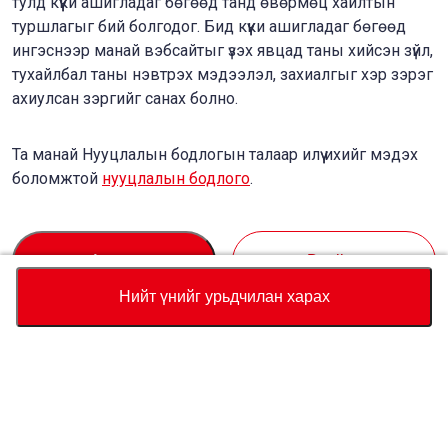
тулд күүки ашигладаг бөгөөд танд өвөрмөц хайлтын
туршлагыг бий болгодог. Бид күүки ашигладаг бөгөөд
ингэснээр манай вэбсайтыг үзэх явцад таны хийсэн зүйл,
тухайлбал таны нэвтрэх мэдээлэл, захиалгыг хэр зэрэг
ахиулсан зэргийг санах болно.
Та манай Нууцлалын бодлогын талаар илүү ихийг мэдэх
боломжтой
нууцлалын бодлого
.
Accept
Decline
Нийт үнийг урьдчилан харах
Валют
Нийт үнийн тооцоолуур
Худалдан авах
Туслалцаа