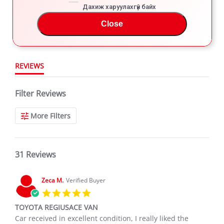
star
Дахиж харуулахгүй байх
31 Reviews
2
rating
1
Close
REVIEWS
Filter Reviews
More Filters
31 Reviews
Zeca M.
Verified Buyer
5.0
star
TOYOTA REGIUSACE VAN
rating
Review
review
Car received in excellent condition, I really liked the