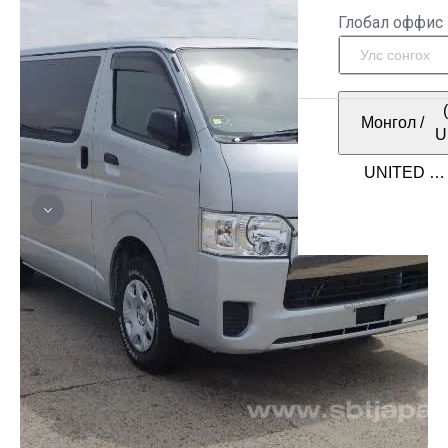
Глобал оффис
Монгол
/
U