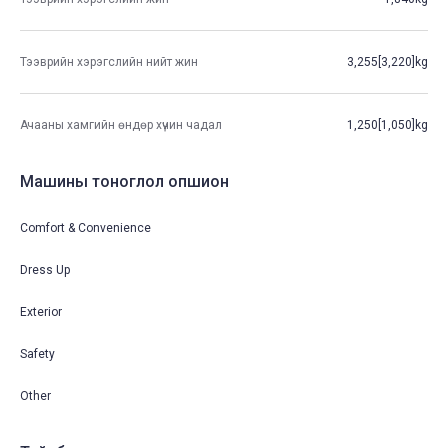
Тээврийн хэрэгслийн нийт жин
3,255[3,220]kg
Ачааны хамгийн өндөр хүчин чадал
1,250[1,050]kg
Машины тоноглол опшион
Comfort & Convenience
Dress Up
Exterior
Safety
Other