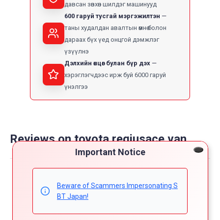
давсан зөвхөн шилдэг машинууд
600 гаруй тусгай мэргэжилтэн
таны худалдан авалтын өмнө болон
дараах бүх үед онцгой дэмжлэг
үзүүлнэ
Дэлхийн өнцөг булан бүр дэх
хэрэглэгчдээс ирж буй 6000 гаруй
үнэлгээ
Reviews on toyota regiusace van
Important Notice
Powered by
Beware of Scammers Impersonating S
4.8
5
BT Japan!
4
4.8
3