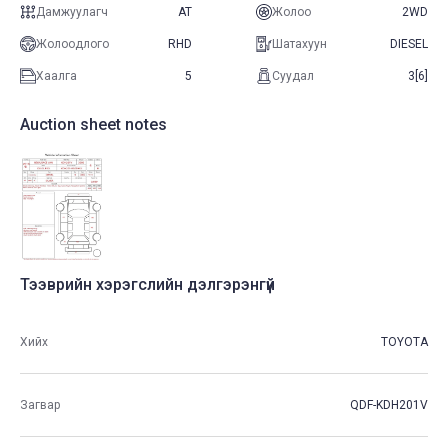
Дамжуулагч
AT
Жолоо
2WD
Жолоодлого
RHD
Шатахуун
DIESEL
Хаалга
5
Суудал
3[6]
Auction sheet notes
Тээврийн хэрэгслийн дэлгэрэнгүй
Хийх
TOYOTA
Загвар
QDF-KDH201V