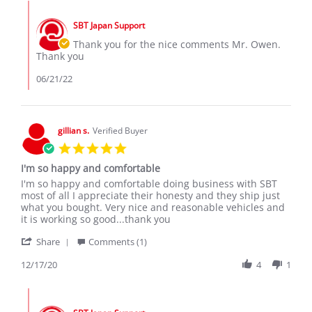
Owen
Jun
Comments
W.
2022
by
on
SBT Japan Support
Store
20
Owner
Thank you for the nice comments Mr. Owen.
Jun
on
Thank you
2022
Review
by
06/21/22
Owen
W.
on
20
gillian s.
Verified Buyer
Jun
5.0
2022
star
I'm so happy and comfortable
rating
Review
review
I'm so happy and comfortable doing business with SBT
by
stating
most of all I appreciate their honesty and they ship just
gillian
I'm
what you bought. Very nice and reasonable vehicles and
s.
so
it is working so good...thank you
on
happy
'
17
and
Share
Comments (1)
Share
Dec
comfortable
Review
12/17/20
4
1
2020
by
gillian
Comments
s.
by
on