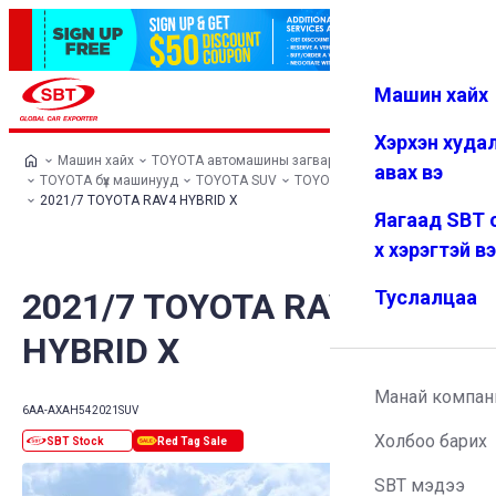
Машин хайх
Нэвтрэх
Дуртай
Цэс
Хэрхэн худа
Машин хайх
TOYOTA автомашины загварууд
авах вэ
TOYOTA бүх машинууд
TOYOTA SUV
TOYOTA RAV4
2021/7 TOYOTA RAV4 HYBRID X
Яагаад SBT 
х хэрэгтэй в
2021/7 TOYOTA RAV4
Туслалцаа
HYBRID X
Манай компан
6AA-AXAH54
2021
SUV
Холбоо барих
SBT мэдээ