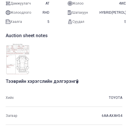
Дамжуулагч
AT
Жолоо
4WD
Жолоодлого
RHD
Шатахуун
HYBRID(PETROL)
Хаалга
5
Суудал
5
Auction sheet notes
Тээврийн хэрэгслийн дэлгэрэнгүй
Хийх
TOYOTA
Загвар
6AA-AXAH54