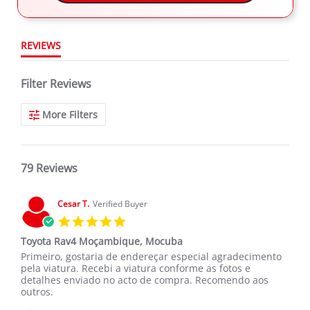
REVIEWS
Filter Reviews
More Filters
79 Reviews
Cesar T.
Verified Buyer
5.0
star
Toyota Rav4 Moçambique, Mocuba
rating
Review
review
Primeiro, gostaria de endereçar especial agradecimento
by
stating
pela viatura. Recebi a viatura conforme as fotos e
Cesar
Toyota
detalhes enviado no acto de compra. Recomendo aos
T.
Rav4
outros.
on
Moçambique,