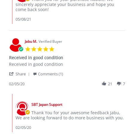
May
on
sincerely appreciate your business and hope you
2021
Review
come back soon!
by
Kabule
05/08/21
P.
on
6
May
Jabu M.
Verified Buyer
2021
5.0
star
Received in good condition
rating
Review
review
Received in good condition
by
stating
'
Jabu
Received
Share
Comments (1)
Share
M.
in
Review
02/05/20
21
7
on
good
by
5
condition
Jabu
Feb
Comments
M.
2020
by
on
SBT Japan Support
Store
5
Owner
Thank You for your awesome feedback Jabu,
Feb
on
We are looking forward to do more business with you.
2020
Review
by
02/05/20
Jabu