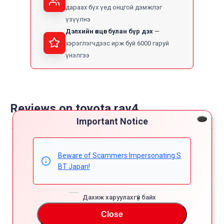
дараах бүх үед онцгой дэмжлэг
үзүүлнэ
Дэлхийн өнцөг булан бүр дэх
хэрэглэгчдээс ирж буй 6000 гаруй
үнэлгээ
Reviews on toyota rav4
Important Notice
Powered by
Beware of Scammers Impersonating S
4.7
5
BT Japan!
4
4.7
3
star
Дахиж харуулахгүй байх
79 Reviews
2
rating
1
Close