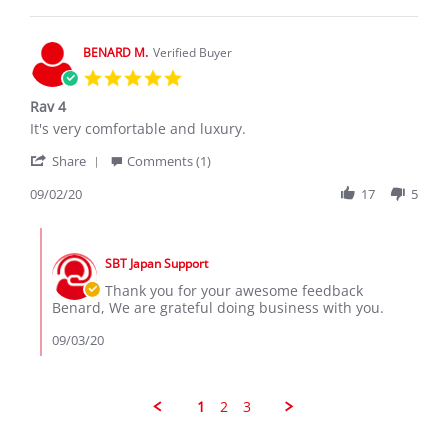
M.
on
5
BENARD M.
Verified Buyer
Feb
5.0
2020
star
Rav 4
rating
Review
review
It's very comfortable and luxury.
by
stating
'
BENARD
Rav
Share
Comments (1)
Share
M.
4
Review
09/02/20
17
5
on
by
2
BENARD
Sep
Comments
M.
2020
by
on
SBT Japan Support
Store
2
Owner
Thank you for your awesome feedback
Sep
on
Benard, We are grateful doing business with you.
2020
Review
by
09/03/20
BENARD
M.
on
2
1
2
3
Sep
2020