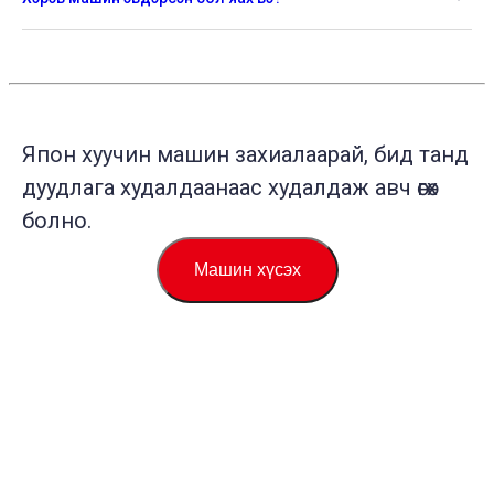
Япон хуучин машин захиалаарай, бид танд
дуудлага худалдаанаас худалдаж авч өгөх
болно.
Машин хүсэх