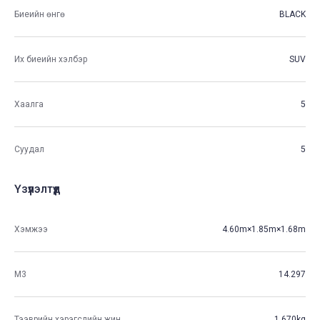
Биеийн өнгө
BLACK
Их биеийн хэлбэр
SUV
Хаалга
5
Суудал
5
Үзүүлэлтүүд
Хэмжээ
4.60m×1.85m×1.68m
М3
14.297
Тээврийн хэрэгслийн жин
1,670kg