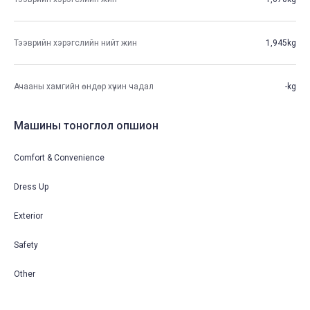
Тээврийн хэрэгслийн нийт жин
1,945kg
Ачааны хамгийн өндөр хүчин чадал
-kg
Машины тоноглол опшион
Comfort & Convenience
Dress Up
Exterior
Safety
Other