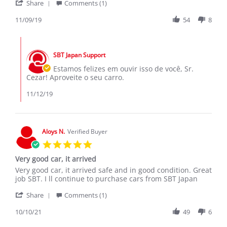
'
9
Mocuba
Share
Comments (1)
Share
Nov
Review
11/09/19
54
8
2019
by
Cesar
Comments
T.
by
on
SBT Japan Support
Store
9
Owner
Estamos felizes em ouvir isso de você, Sr.
Nov
on
Cezar! Aproveite o seu carro.
2019
Review
by
11/12/19
Cesar
T.
on
9
Aloys N.
Verified Buyer
Nov
5.0
2019
star
Very good car, it arrived
rating
Review
review
Very good car, it arrived safe and in good condition. Great
by
stating
job SBT. I ll continue to purchase cars from SBT Japan
Aloys
Very
'
N.
good
Share
Comments (1)
Share
on
car,
Review
10/10/21
49
6
10
it
by
Oct
arrived