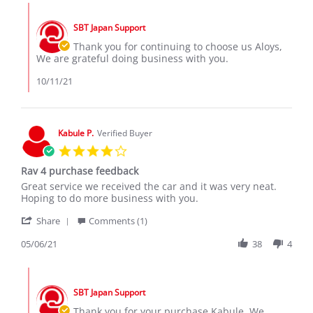
Aloys
2021
Comments
N.
by
on
SBT Japan Support
Store
10
Owner
Thank you for continuing to choose us Aloys,
Oct
on
We are grateful doing business with you.
2021
Review
by
10/11/21
Aloys
N.
on
10
Kabule P.
Verified Buyer
Oct
4.0
2021
star
Rav 4 purchase feedback
rating
Review
review
Great service we received the car and it was very neat.
by
stating
Hoping to do more business with you.
Kabule
Rav
'
P.
4
Share
Comments (1)
Share
on
purchase
Review
05/06/21
38
4
6
feedback
by
May
Kabule
2021
Comments
P.
by
on
SBT Japan Support
Store
6
Owner
Thank you for your purchase Kabule. We