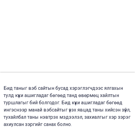
Бид таныг вэб сайтын бусад хэрэглэгчдээс ялгахын
тулд күүки ашигладаг бөгөөд танд өвөрмөц хайлтын
туршлагыг бий болгодог. Бид күүки ашигладаг бөгөөд
ингэснээр манай вэбсайтыг үзэх явцад таны хийсэн зүйл,
тухайлбал таны нэвтрэх мэдээлэл, захиалгыг хэр зэрэг
ахиулсан зэргийг санах болно.