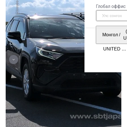
Глобал оффис
Монгол
/
U