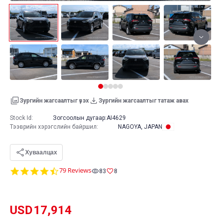
Зургийн жагсаалтыг үзэх
Зургийн жагсаалтыг татаж авах
Stock Id:
Зогсоолын дугаар:
AI4629
Тээврийн хэрэгслийн байршил
:
NAGOYA, JAPAN
Хуваалцах
4.7
79 Reviews
83
8
star
rating
USD
17,914