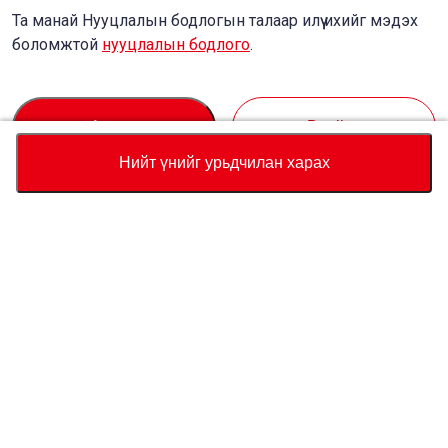
Та манай Нууцлалын бодлогын талаар илүү ихийг мэдэх
боломжтой
нууцлалын бодлого
.
Accept
Decline
Нийт үнийг урьдчилан харах
Валют
Нийт үнийн тооцоолуур
Худалдан авах
Туслалцаа
Тээврийн хэрэгслийн үнэ
USD
15,580
Бидний тухай
Лавлагаа
USD
16,600