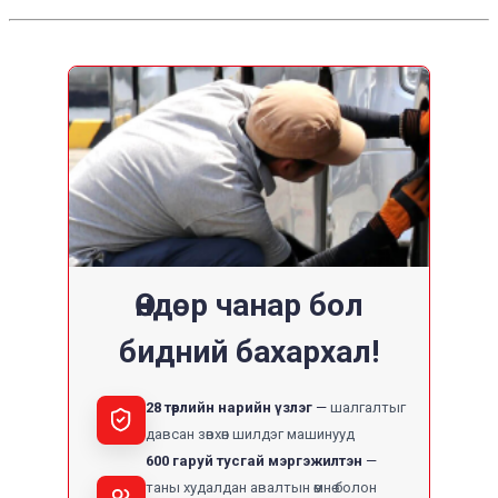
Өндөр чанар бол
бидний бахархал!
28 төрлийн нарийн үзлэг
шалгалтыг
давсан зөвхөн шилдэг машинууд
600 гаруй тусгай мэргэжилтэн
таны худалдан авалтын өмнө болон