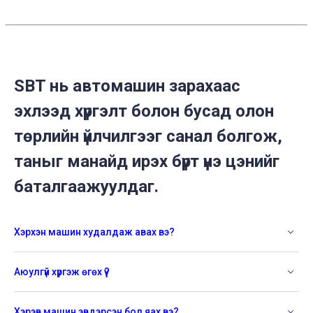
SBT нь автомашин зарахаас
эхлээд хүргэлт болон бусад олон
төрлийн үйлчилгээг санал болгож,
таныг манайд ирэх бүрт үнэ цэнийг
баталгаажуулдаг.
Хэрхэн машин худалдаж авах вэ?
Аюулгүй хүргэж өгөх үү?
Хэрэв машин эвдэрсэн бол яах вэ?