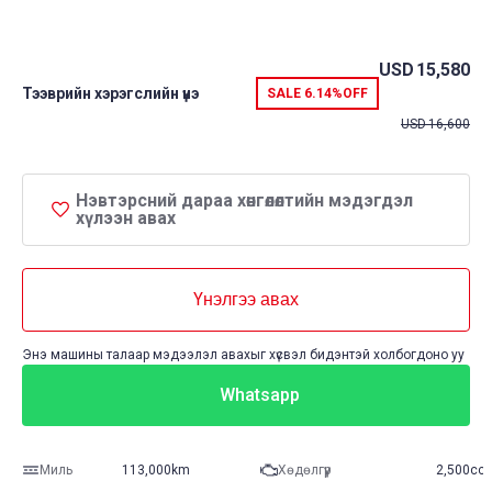
USD
15,580
Тээврийн хэрэгслийн үнэ
SALE
6.14%
OFF
USD
16,600
Нэвтэрсний дараа хөнгөлөлтийн мэдэгдэл
хүлээн авах
Үнэлгээ авах
Энэ машины талаар мэдээлэл авахыг хүсвэл бидэнтэй холбогдоно уу
Whatsapp
Миль
113,000km
Хөдөлгүүр
2,500cc