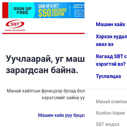
Машин хайх
Нэвтрэх
Дуртай
Цэс
Хэрхэн худа
авах вэ
Уучлаарай, уг машин
Яагаад SBT 
хэрэгтэй вэ?
зарагдсан байна.
Туслалцаа
Манай хайлтын функцээр бусад боломжит тээврийн
хэрэгслийг хайна уу.
Манай компа
Холбоо барих
Машин хайх руу буцах
SBT мэдээ