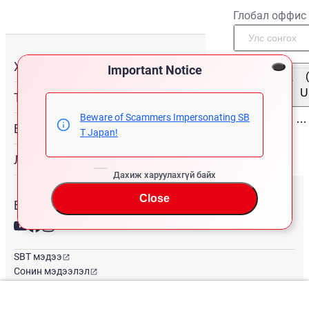
Глобал оффис
Худалдан авах
Important Notice
Монгол
/
U
Туслалцаа
Beware of Scammers Impersonating SB
Бидний тухай
T Japan!
Лавлагаа
Дахиж харуулахгүй байх
Close
Бидэнтэй холбогдоорой
SBT мэдээ
Сонин мэдээлэл
Глобал оффис