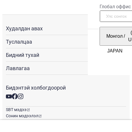
Глобал оффис
Худалдан авах
Монгол
/
U
Туслалцаа
Бидний тухай
Лавлагаа
Бидэнтэй холбогдоорой
SBT мэдээ
Сонин мэдээлэл
Глобал оффис