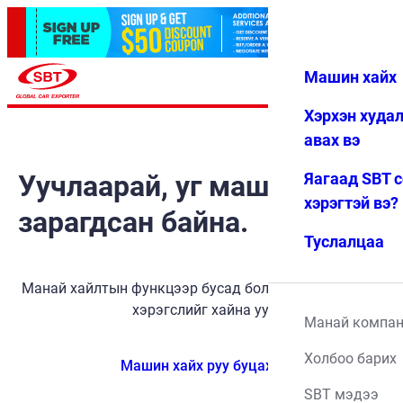
Машин хайх
Нэвтрэх
Дуртай
Цэс
Хэрхэн худа
авах вэ
Уучлаарай, уг машин
Яагаад SBT 
хэрэгтэй вэ?
зарагдсан байна.
Туслалцаа
Манай хайлтын функцээр бусад боломжит тээврийн
хэрэгслийг хайна уу.
Манай компа
Холбоо барих
Машин хайх руу буцах
SBT мэдээ