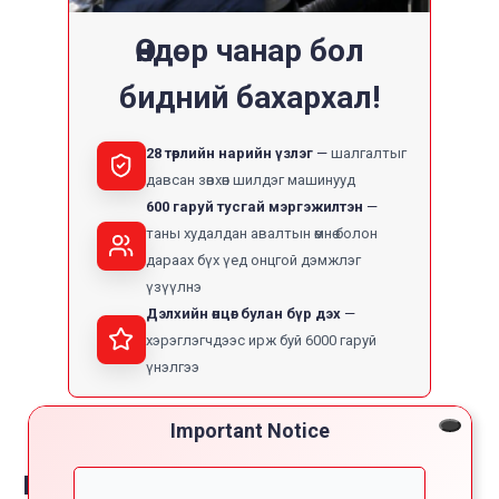
Өндөр чанар бол
бидний бахархал!
28 төрлийн нарийн үзлэг
шалгалтыг
давсан зөвхөн шилдэг машинууд
600 гаруй тусгай мэргэжилтэн
таны худалдан авалтын өмнө болон
дараах бүх үед онцгой дэмжлэг
үзүүлнэ
Дэлхийн өнцөг булан бүр дэх
хэрэглэгчдээс ирж буй 6000 гаруй
үнэлгээ
Important Notice
Reviews on toyota regiusace van