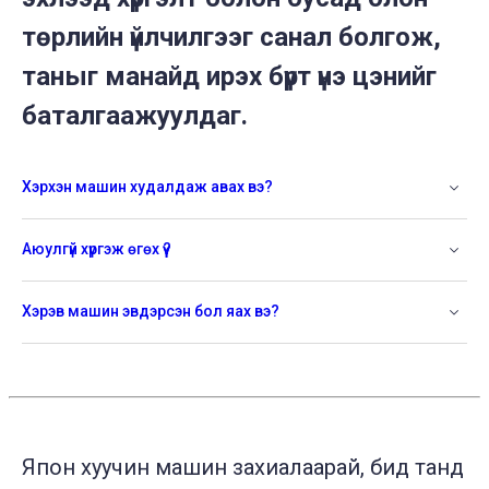
төрлийн үйлчилгээг санал болгож,
таныг манайд ирэх бүрт үнэ цэнийг
баталгаажуулдаг.
Хэрхэн машин худалдаж авах вэ?
Аюулгүй хүргэж өгөх үү?
Хэрэв машин эвдэрсэн бол яах вэ?
Япон хуучин машин захиалаарай, бид танд