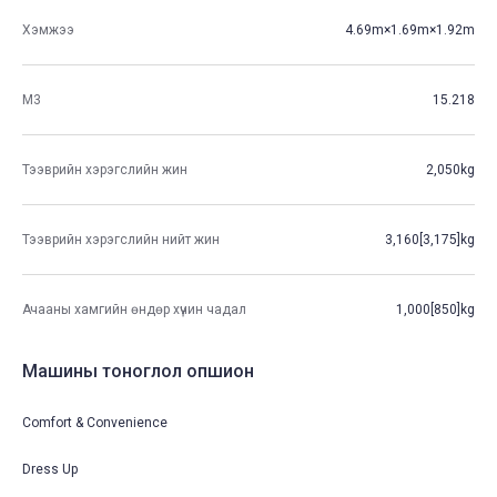
Хэмжээ
4.69m×1.69m×1.92m
М3
15.218
Тээврийн хэрэгслийн жин
2,050kg
Тээврийн хэрэгслийн нийт жин
3,160[3,175]kg
Ачааны хамгийн өндөр хүчин чадал
1,000[850]kg
Машины тоноглол опшион
Comfort & Convenience
Dress Up