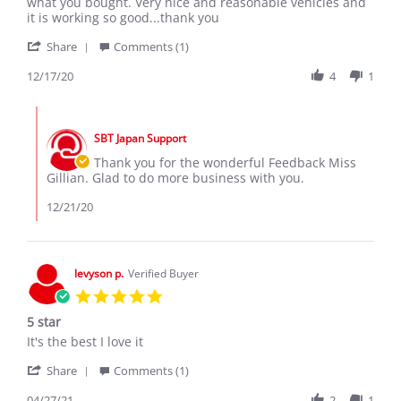
gillian
I'm
what you bought. Very nice and reasonable vehicles and
s.
so
it is working so good...thank you
on
happy
'
17
and
Share
Comments (1)
Share
Dec
comfortable
Review
12/17/20
4
1
2020
by
gillian
Comments
s.
by
on
SBT Japan Support
Store
17
Owner
Thank you for the wonderful Feedback Miss
Dec
on
Gillian. Glad to do more business with you.
2020
Review
by
12/21/20
gillian
s.
on
17
levyson p.
Verified Buyer
Dec
5.0
2020
star
5 star
rating
Review
review
It's the best I love it
by
stating
'
levyson
5
Share
Comments (1)
Share
p.
star
Review
04/27/21
2
1