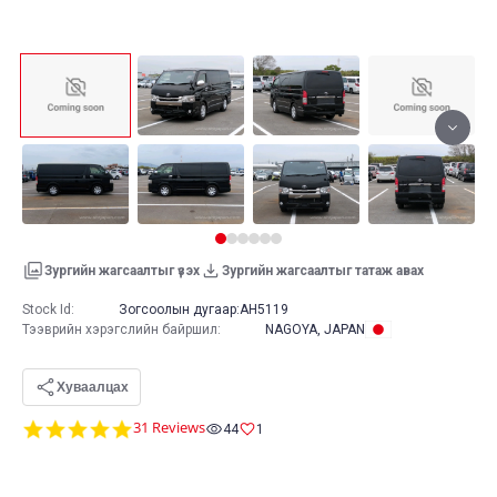
Зургийн жагсаалтыг үзэх
Зургийн жагсаалтыг татаж авах
Stock Id:
Зогсоолын дугаар:
AH5119
Тээврийн хэрэгслийн байршил
:
NAGOYA, JAPAN
Хуваалцах
4.8
31 Reviews
44
1
star
rating