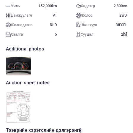
Миль
152,000km
Хөдөлгүүр
2,800cc
Дамжуулагч
AT
Жолоо
2WD
Жолоодлого
RHD
Шатахуун
DIESEL
Хаалга
5
Суудал
2[5]
Additional photos
Auction sheet notes
Тээврийн хэрэгслийн дэлгэрэнгүй