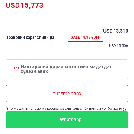
USD
15,773
USD
13,310
Тээврийн хэрэгслийн үнэ
SALE
14.13%
OFF
USD
15,500
Нэвтэрсний дараа хөнгөлөлтийн мэдэгдэл
хүлээн авах
Үнэлгээ авах
Энэ машины талаар мэдээлэл авахыг хүсвэл бидэнтэй холбогдоно уу
Whatsapp