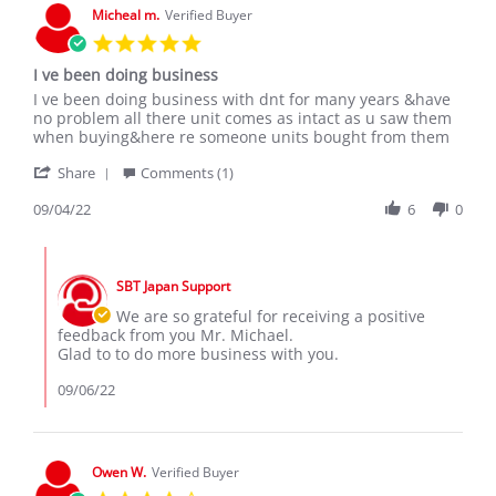
17
Micheal m.
Verified Buyer
Nov
5.0
2020
star
I ve been doing business
rating
Review
review
I ve been doing business with dnt for many years &have
by
stating
no problem all there unit comes as intact as u saw them
Micheal
I
when buying&here re someone units bought from them
m.
ve
'
on
been
Share
Comments (1)
Share
4
doing
Review
09/04/22
6
0
Sep
business
by
2022
Micheal
Comments
m.
by
on
SBT Japan Support
Store
4
Owner
We are so grateful for receiving a positive
Sep
on
feedback from you Mr. Michael.
2022
Review
Glad to to do more business with you.
by
Micheal
09/06/22
m.
on
4
Sep
Owen W.
Verified Buyer
2022