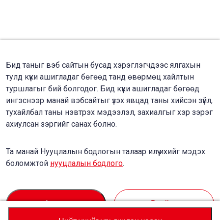
Бид таныг вэб сайтын бусад хэрэглэгчдээс ялгахын
тулд күүки ашигладаг бөгөөд танд өвөрмөц хайлтын
туршлагыг бий болгодог. Бид күүки ашигладаг бөгөөд
ингэснээр манай вэбсайтыг үзэх явцад таны хийсэн зүйл,
тухайлбал таны нэвтрэх мэдээлэл, захиалгыг хэр зэрэг
ахиулсан зэргийг санах болно.
Та манай Нууцлалын бодлогын талаар илүү ихийг мэдэх
боломжтой
нууцлалын бодлого
.
Accept
Decline