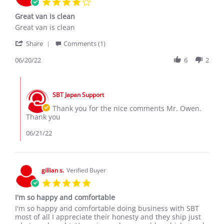
4.0
star
Great van is clean
rating
Review
review
Great van is clean
by
stating
'
Owen
Great
Share
Comments (1)
Share
W.
van
Review
06/20/22
6
2
on
is
by
20
clean
Owen
Jun
Comments
W.
2022
by
on
SBT Japan Support
Store
20
Owner
Thank you for the nice comments Mr. Owen.
Jun
on
Thank you
2022
Review
by
06/21/22
Owen
W.
on
20
gillian s.
Verified Buyer
Jun
5.0
2022
star
I'm so happy and comfortable
rating
Review
review
I'm so happy and comfortable doing business with SBT
by
stating
most of all I appreciate their honesty and they ship just