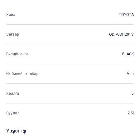
Хийх
TOYOTA
Загвар
QDF-GDH201V
Биеийн өнгө
BLACK
Их биеийн хэлбэр
Van
Хаалга
5
Суудал
2[5]
Үзүүлэлтүүд