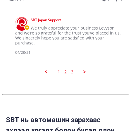
on
by
27
levyson
Apr
Comments
p.
2021
by
on
SBT Japan Support
Store
27
Owner
We truly appreciate your business Levyson,
Apr
on
and we’re so grateful for the trust you’ve placed in us.
2021
Review
We sincerely hope you are satisfied with your
by
purchase.
levyson
p.
04/28/21
on
27
Apr
2021
1
2
3
SBT нь автомашин зарахаас
эхлээд хүргэлт болон бусад олон