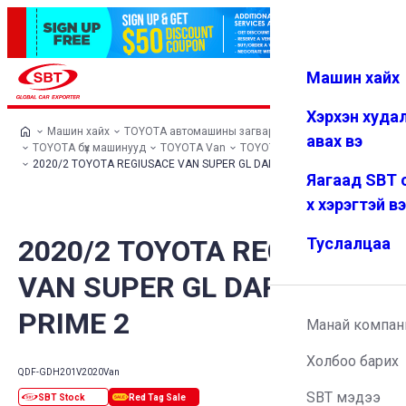
Машин хайх
Нэвтрэх
Дуртай
Цэс
Хэрхэн худа
Машин хайх
TOYOTA автомашины загварууд
авах вэ
TOYOTA бүх машинууд
TOYOTA Van
TOYOTA REGIUSACE VAN
2020/2 TOYOTA REGIUSACE VAN SUPER GL DARK PRIME 2
Яагаад SBT 
х хэрэгтэй в
2020/2 TOYOTA REGIUSACE
Туслалцаа
VAN SUPER GL DARK
PRIME 2
Манай компан
Холбоо барих
QDF-GDH201V
2020
Van
SBT мэдээ