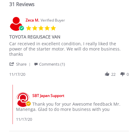
31 Reviews
Zeca M.
Verified Buyer
5.0
star
TOYOTA REGIUSACE VAN
rating
Review
review
Car received in excellent condition, I really liked the
by
stating
power of the starter motor. We will do more business.
Zeca
TOYOTA
thanks
M.
REGIUSACE
'
on
VAN
Share
Comments (1)
Share
17
Review
11/17/20
22
0
Nov
by
2020
Zeca
Comments
M.
by
on
SBT Japan Support
Store
17
Owner
Thank you for your Awesome feedback Mr.
Nov
on
Manenga. Glad to do more business with you
2020
Review
by
11/17/20
Zeca
M.
on