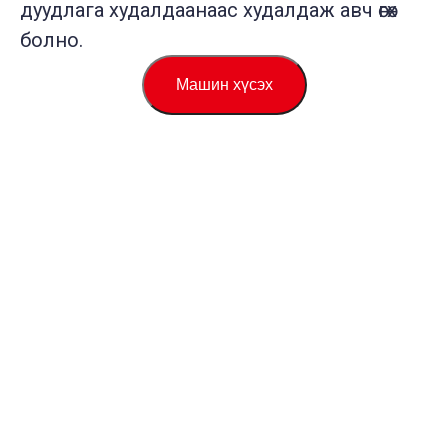
дуудлага худалдаанаас худалдаж авч өгөх
болно.
Машин хүсэх