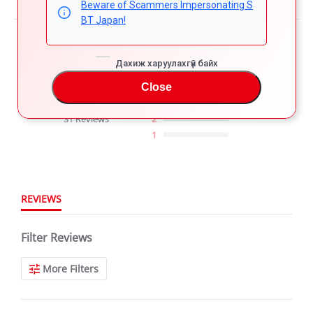
Beware of Scammers Impersonating S
BT Japan!
Powered by
Дахиж харуулахгүй байх
4.8
5
4
Close
4.8
3
star
31 Reviews
2
rating
1
REVIEWS
Filter Reviews
More Filters