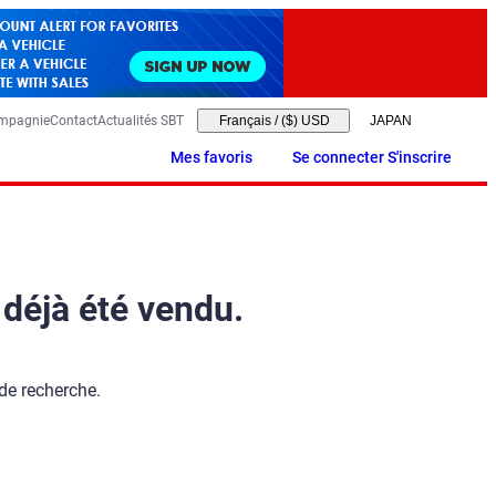
ompagnie
Contact
Actualités SBT
Français
/
($) USD
Mes favoris
Se connecter S'inscrire
 déjà été vendu.
 de recherche.