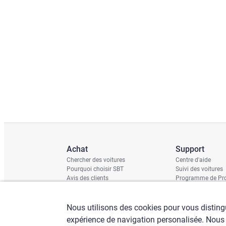
Achat
Support
Chercher des voitures
Centre d'aide
Pourquoi choisir SBT
Suivi des voitures
Avis des clients
Programme de Pro
Rapport de domm
Calendrier d'expéd
Contrôle du châss
Nous utilisons des cookies pour vous distingu
expérience de navigation personalisée. Nous