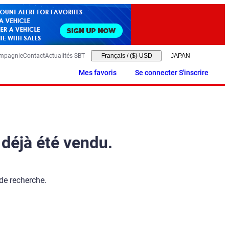
ompagnie
Contact
Actualités SBT
Français
/
($) USD
Mes favoris
Se connecter S'inscrire
 déjà été vendu.
 de recherche.