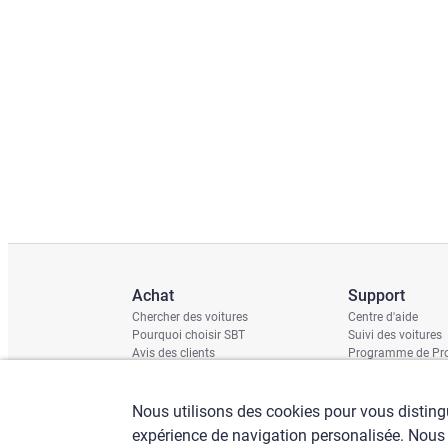
Achat
Support
Chercher des voitures
Centre d'aide
Pourquoi choisir SBT
Suivi des voitures
Avis des clients
Programme de Pro
Rapport de domm
Calendrier d'expéd
Contrôle du châss
Nous utilisons des cookies pour vous distingu
expérience de navigation personalisée. Nous