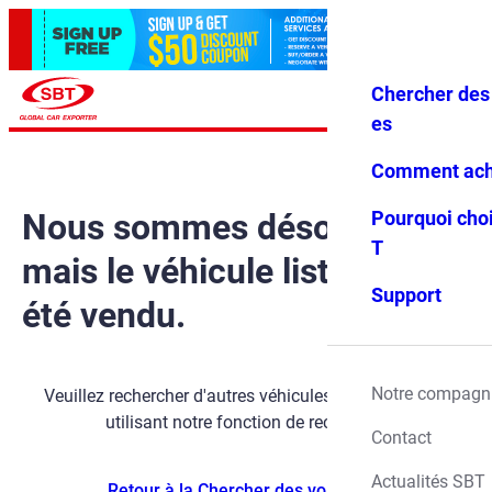
Chercher des 
Se conne
Favoris
Menu
cter
es
Comment ach
Nous sommes désolés,
Pourquoi choi
T
mais le véhicule listé a déjà
Support
été vendu.
Notre compagn
Veuillez rechercher d'autres véhicules disponibles en
utilisant notre fonction de recherche.
Contact
Actualités SBT
Retour à la Chercher des voitures