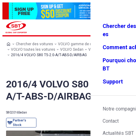
Chercher des
Se connec
Favoris
Menu
ter
es
Chercher des voitures
VOLVO gamme de modèles
Comment ach
VOLVO toutes les voitures
VOLVO Sedan
VOLVO S80
2016/4 VOLVO S80 T5-2.0-A/T-ABS-D/AIRBAG
Pourquoi cho
BT
2016/4 VOLVO S80 T5-2.0-
Support
A/T-ABS-D/AIRBAG
Notre compagn
S80
2016
Sedan
Contact
Actualités SBT