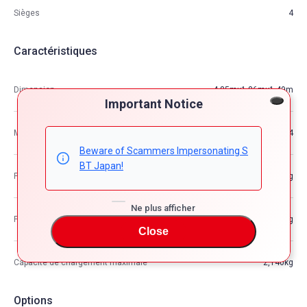
Sièges
4
Caractéristiques
Dimension
4.85m×1.86m×1.49m
Important Notice
M3
13.44
Beware of Scammers Impersonating S
BT Japan!
Poids du véhicule
1,627kg
Ne plus afficher
Poids brut du véhicule
—kg
Close
Capacité de chargement maximale
2,140kg
Options