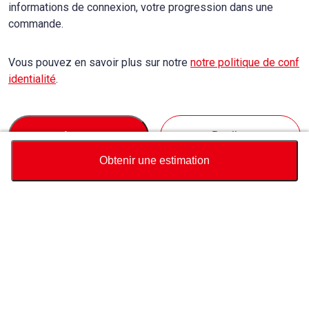
informations de connexion, votre progression dans une
commande.
Vous pouvez en savoir plus sur notre
notre politique de conf
identialité
.
Accept
Decline
Obtenir une estimation
Devise
Calculateur du prix total
Achat
Support
Prix ​​du véhicule
USD
11,000
À Propos de Nous
Contactez-nous au sujet de ce véhicule