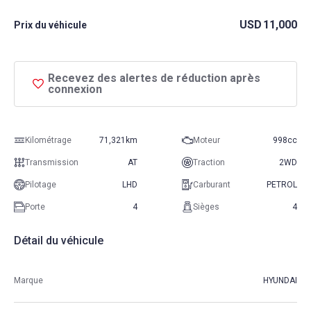
USD
11,000
Prix ​​du véhicule
Recevez des alertes de réduction après
connexion
Kilométrage
71,321km
Moteur
998cc
Transmission
AT
Traction
2WD
Pilotage
LHD
Carburant
PETROL
Porte
4
Sièges
4
Détail du véhicule
Marque
HYUNDAI