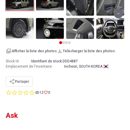
Afficher la liste des photos
Télécharger la liste des photos
Stock Id:
Identifiant de stock:
DDD4887
Emplacement de l'inventaire
:
Incheon, SOUTH KOREA
Partager
0.0
12
0
star
rating
Ask