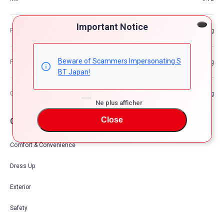
Important Notice
Poids du véhicule
—kg
Beware of Scammers Impersonating S
Poids brut du véhicule
—kg
BT Japan!
Capacité de chargement maximale
—kg
Ne plus afficher
Close
Options
Comfort & Convenience
Dress Up
Exterior
Safety