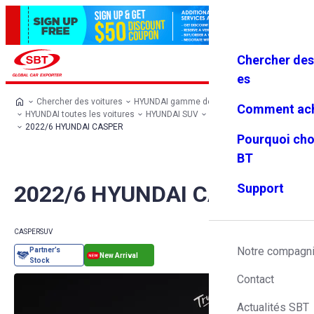
Chercher des
Se connec
Favoris
Menu
ter
es
Chercher des voitures
HYUNDAI gamme de modèles
Comment ach
HYUNDAI toutes les voitures
HYUNDAI SUV
HYUNDAI CASPER
2022/6 HYUNDAI CASPER
Pourquoi cho
BT
2022/6 HYUNDAI CASPER
Support
CASPER
SUV
Notre compagn
Contact
Actualités SBT