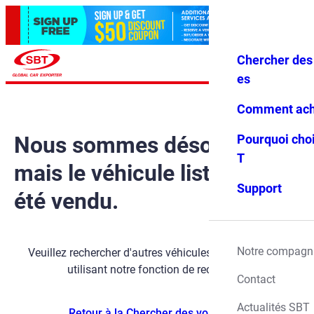
Chercher des 
Se conne
Favoris
Menu
cter
es
Comment ach
Nous sommes désolés,
Pourquoi choi
T
mais le véhicule listé a déjà
Support
été vendu.
Notre compagn
Veuillez rechercher d'autres véhicules disponibles en
utilisant notre fonction de recherche.
Contact
Actualités SBT
Retour à la Chercher des voitures