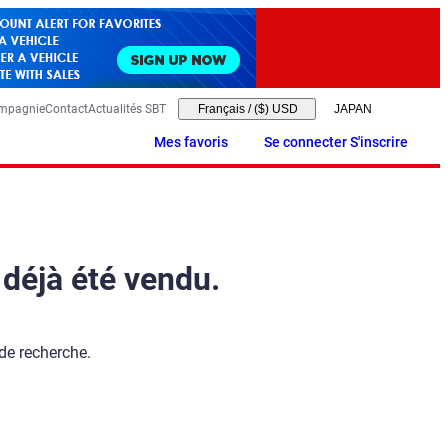
ompagnie
Contact
Actualités SBT
Français
/
($) USD
Mes favoris
Se connecter S'inscrire
 déjà été vendu.
 de recherche.