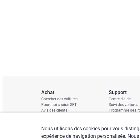
Achat
Support
Chercher des voitures
Centre d'aide
Pourquoi choisir SBT
Suivi des voitures
Avis des clients
Programme de Pro
Rapport de domm
Calendrier d'expéd
Contrôle du châss
Nous utilisons des cookies pour vous distingu
expérience de navigation personalisée. Nous