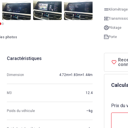
Kilométrage
Transmissi
Pilotage
Porte
 des photos
Caractéristiques
Rece
conn
Dimension
4.72m×1.83m×1.44m
Calcula
M3
12.4
Prix ​​du
Poids du véhicule
—kg