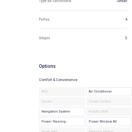
Type de carrosserie
Sedan
Portes
4
Sièges
5
Options
Comfort & Convenience
ACC
Air Conditioner
Cooler
Cruise Control
Navigation System
Paddle Shift
Power Steering
Power Window All
Push Start
Steering Switch