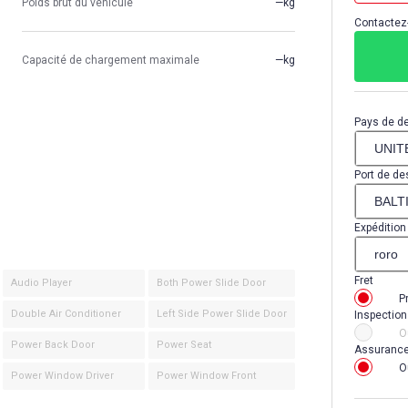
Poids brut du véhicule
—kg
Contactez-
Capacité de chargement maximale
—kg
Pays de de
Port de de
Expédition
Fret
Audio Player
Both Power Slide Door
P
Double Air Conditioner
Left Side Power Slide Door
Inspection
O
Power Back Door
Power Seat
Assuranc
O
Power Window Driver
Power Window Front