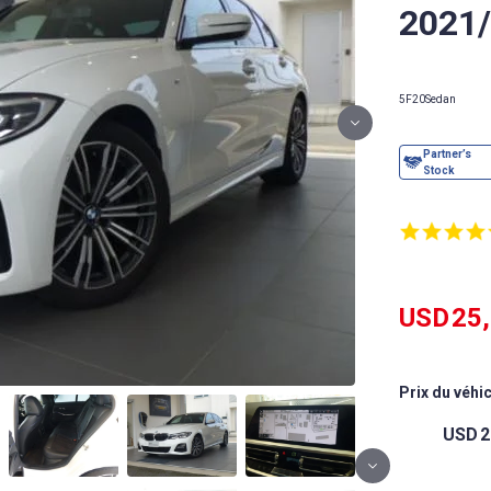
2021
5F20
Sedan
USD
25
Prix ​​du véhi
USD
2