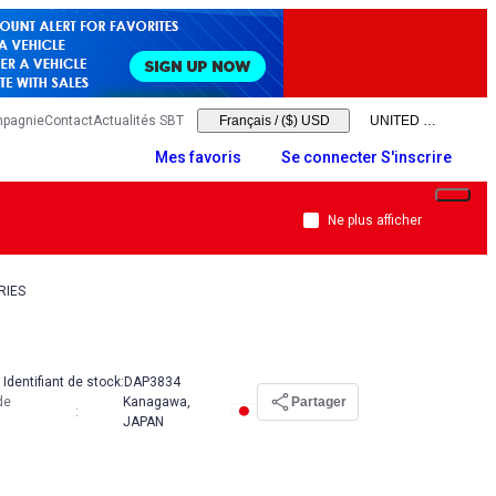
mpagnie
Contact
Actualités SBT
Français
/
($) USD
Mes favoris
Se connecter S'inscrire
Ne plus afficher
RIES
Identifiant de stock:
DAP3834
de
Kanagawa,
Partager
:
JAPAN