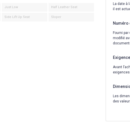
La date à 
Just Low
Half Leather Seat
il est act
Side Lift Up Seat
Sloper
Numéro 
Fourni par 
modifié ava
documents 
Exigence
Avant l’ac
exigences 
Dimensio
Les dimens
des valeur