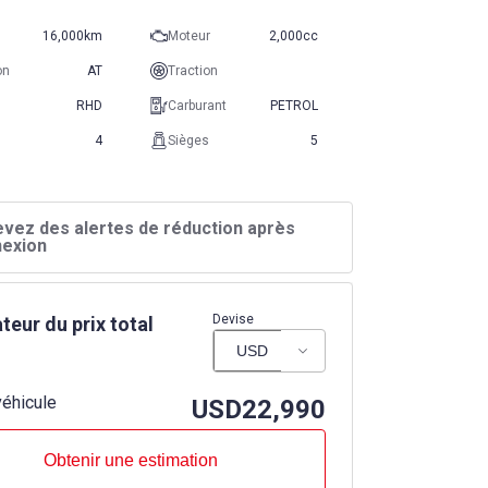
16,000km
Moteur
2,000cc
on
AT
Traction
RHD
Carburant
PETROL
4
Sièges
5
vez des alertes de réduction après
exion
Devise
teur du prix total
 véhicule
USD
22,990
Obtenir une estimation