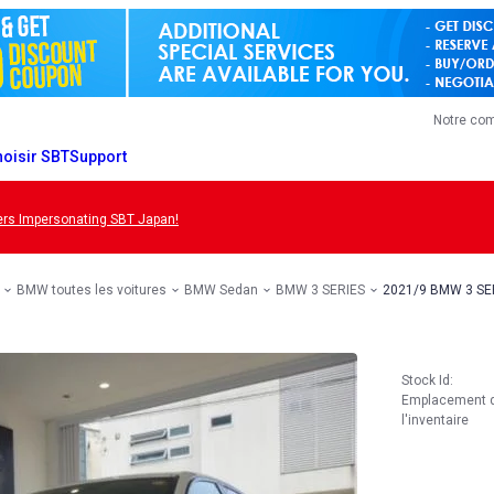
Notre co
oisir SBT
Support
s Impersonating SBT Japan!
BMW toutes les voitures
BMW Sedan
BMW 3 SERIES
2021/9 BMW 3 SE
Stock Id:
Emplacement 
l'inventaire