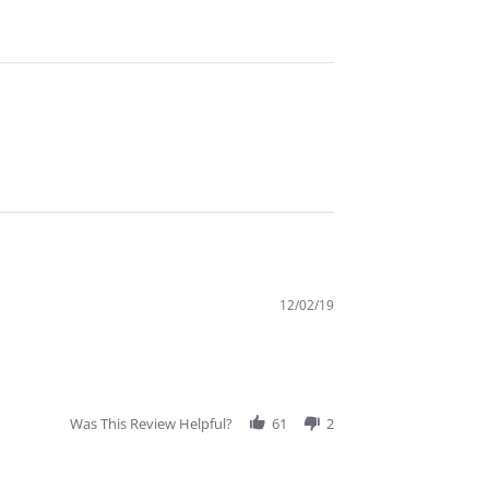
12/02/19
Was This Review Helpful?
61
2