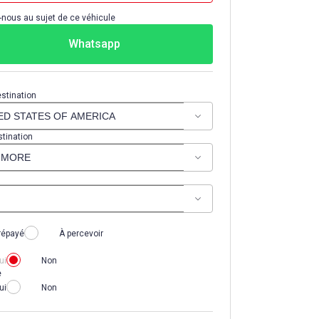
nous au sujet de ce véhicule
Whatsapp
stination
stination
répayé
À percevoir
ui
Non
e
ui
Non