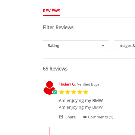
REVIEWS
Filter Reviews
Rating
Images &
65 Reviews
Thulani G.
Verified Buyer
5.0
star
Am enjoying my BMW
rating
Review
review
Am enjoying my BMW
by
stating
'
Thulani
Am
Share
Comments (1)
Share
G.
enjoying
Review
on
my
Comments
by
2
BMW
by