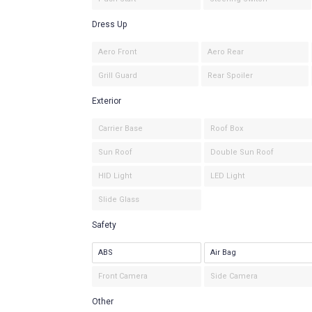
Dress Up
Aero Front
Aero Rear
Grill Guard
Rear Spoiler
Exterior
Carrier Base
Roof Box
Sun Roof
Double Sun Roof
HID Light
LED Light
Slide Glass
Safety
ABS
Air Bag
Front Camera
Side Camera
Other