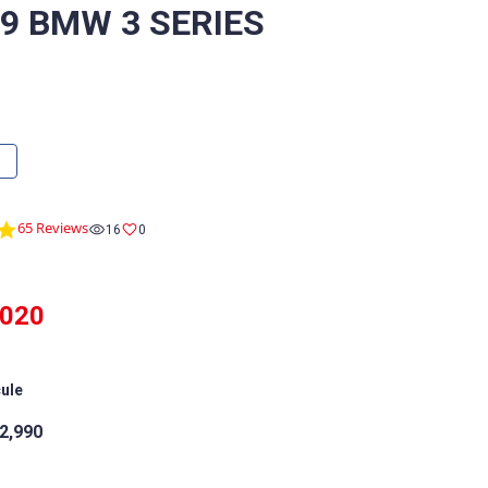
/9 BMW 3 SERIES
4.9
65 Reviews
16
0
star
rating
,020
cule
2,990