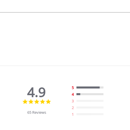
4.9
5
4
4.9
3
star
2
rating
65 Reviews
1