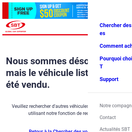
Chercher des 
Se conne
Favoris
Menu
cter
es
Comment ach
Nous sommes désolés,
Pourquoi choi
T
mais le véhicule listé a déjà
Support
été vendu.
Notre compagn
Veuillez rechercher d'autres véhicules disponibles en
utilisant notre fonction de recherche.
Contact
Actualités SBT
Retour à la Chercher des voitures