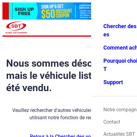
Chercher des 
Se conne
Favoris
Menu
cter
es
Comment ach
Nous sommes désolés,
Pourquoi choi
T
mais le véhicule listé a déjà
Support
été vendu.
Notre compagn
Veuillez rechercher d'autres véhicules disponibles en
utilisant notre fonction de recherche.
Contact
Actualités SBT
Retour à la Chercher des voitures