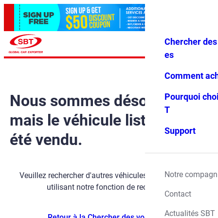
Chercher des 
Se conne
Favoris
Menu
cter
es
Comment ach
Nous sommes désolés,
Pourquoi choi
T
mais le véhicule listé a déjà
Support
été vendu.
Notre compagn
Veuillez rechercher d'autres véhicules disponibles en
utilisant notre fonction de recherche.
Contact
Actualités SBT
Retour à la Chercher des voitures