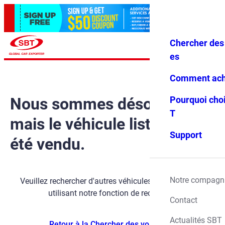
Chercher des 
Se conne
Favoris
Menu
cter
es
Comment ach
Nous sommes désolés,
Pourquoi choi
T
mais le véhicule listé a déjà
Support
été vendu.
Notre compagn
Veuillez rechercher d'autres véhicules disponibles en
utilisant notre fonction de recherche.
Contact
Actualités SBT
Retour à la Chercher des voitures