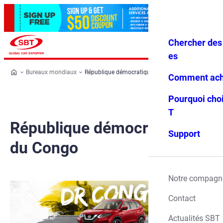
Chercher des 
Se conne
Favoris
Menu
cter
es
Bureaux mondiaux
République démocratique du Congo
Comment ach
Pourquoi choi
T
République démocratique
Support
du Congo
Notre compagn
Contact
Actualités SBT