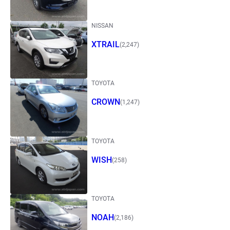
NISSAN
XTRAIL
(2,247)
TOYOTA
CROWN
(1,247)
TOYOTA
WISH
(258)
TOYOTA
NOAH
(2,186)