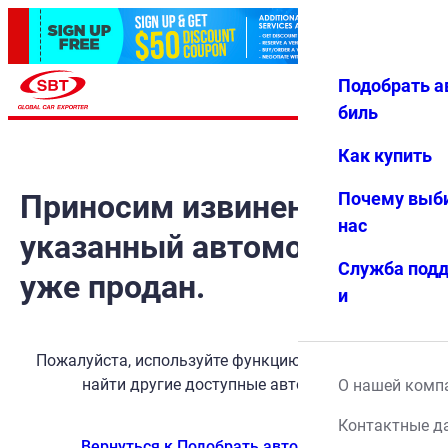
Подобрать а
Авториз
Избранн
Меню
ация
ое
биль
Как купить
Приносим извинения, но
Почему выб
нас
указанный автомобиль
Служба под
уже продан.
и
Пожалуйста, используйте функцию поиска, чтобы
найти другие доступные автомобили.
О нашей комп
Контактные д
Вернуться к Подобрать автомобиль