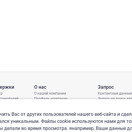
держки
О нас
Запрос
тр
О нашей компании
Контактные данные
втомобилей
Профиль компании
Запрос на поиск а
грамма защиты
Международные офисы
ениях
Политика КСО
ить Вас от других пользователей нашего веб-сайта и сдел
лся уникальным. Файлы cookie используются нами для то
вы делали во время просмотра. янапример, Ваши данные д