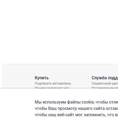
Купить
Служба под
Подобрать автомобиль
Справочный цен
Почему выбирают нас
Отслеживание а
Отзывы клиентов
Глобальная про
Отчет о поврежд
Мы используем файлы cookie, чтобы отлич
График доставки
Проверка шасси
чтобы Ваш просмотр нашего сайта остава
чтобы наш веб-сайт мог запомнить, что 