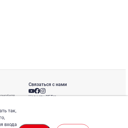
Связаться с нами
втомобиля
Новости СБТ
Новостная рассылка
Международные офисы
ать так,
го,
ля входа