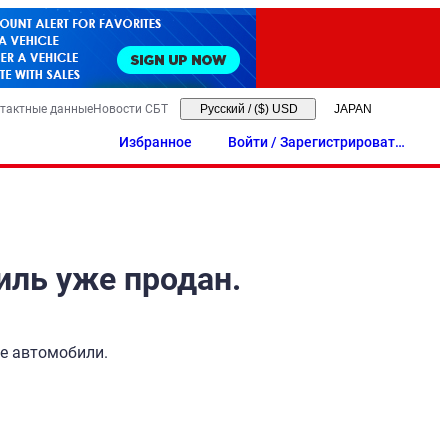
тактные данные
Новости СБТ
Русский
/
($) USD
Избранное
Войти / Зарегистрировать
ся
иль уже продан.
ые автомобили.