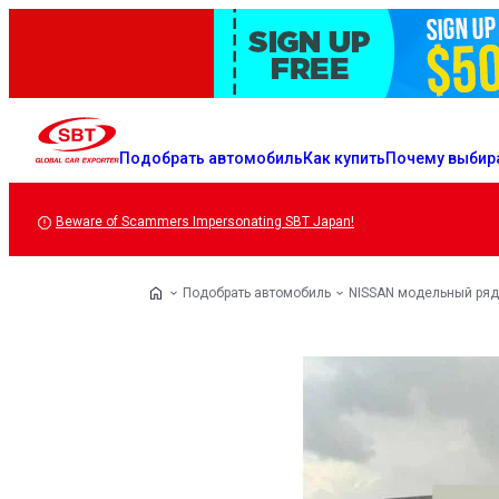
Подобрать автомобиль
Как купить
Почему выбир
Beware of Scammers Impersonating SBT Japan!
Подобрать автомобиль
NISSAN модельный ряд