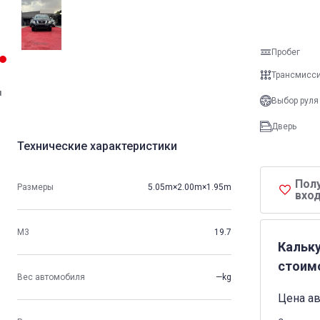
Пробег
Трансмисс
и
Выбор руля
Дверь
Технические характеристики
Пол
Размеры
5.05m×2.00m×1.95m
вход
М3
19.7
Кальк
стоим
Вес автомобиля
—kg
Цена а