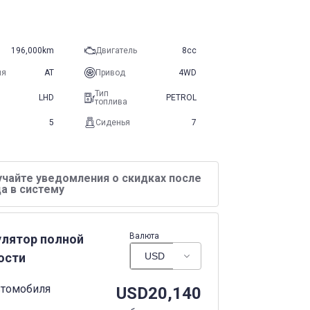
196,000km
Двигатель
8cc
ия
AT
Привод
4WD
Тип
LHD
PETROL
топлива
5
Сиденья
7
учайте уведомления о скидках после
а в систему
Валюта
улятор полной
ости
втомобиля
USD
20,140