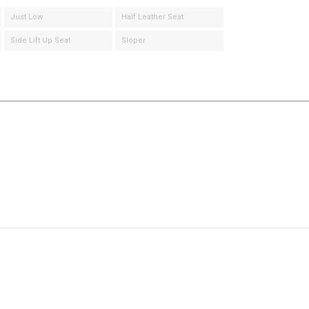
Just Low
Half Leather Seat
Side Lift Up Seat
Sloper