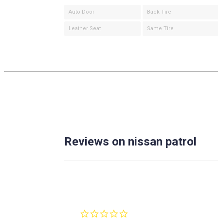
Auto Door
Back Tire
Leather Seat
Same Tire
Reviews on nissan patrol
0.0