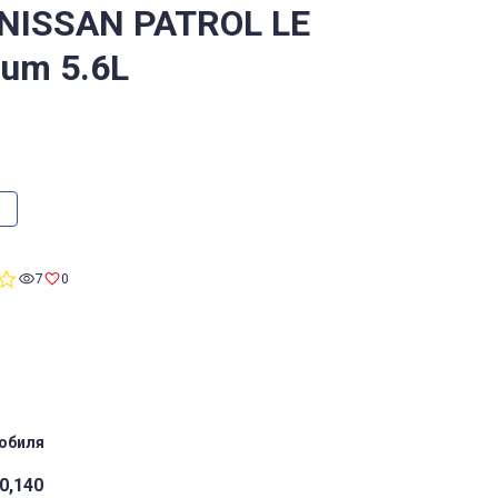
 NISSAN PATROL LE
num 5.6L
0.0
7
0
star
rating
обиля
0,140