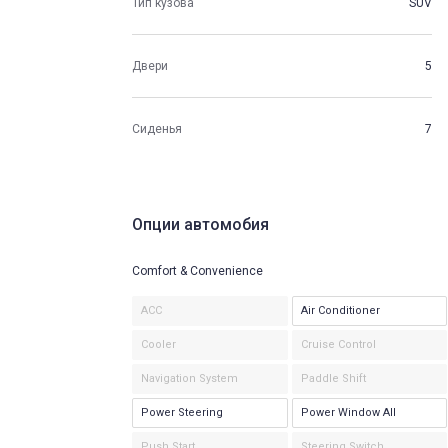
Тип кузова
SUV
Двери
5
Сиденья
7
Опции автомобия
Comfort & Convenience
ACC
Air Conditioner
Cooler
Cruise Control
Navigation System
Paddle Shift
Power Steering
Power Window All
Push Start
Steering Switch