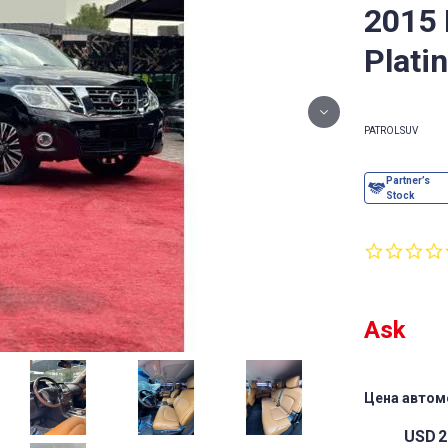
2015
Plati
PATROL
SUV
Ask
Цена автом
USD
2