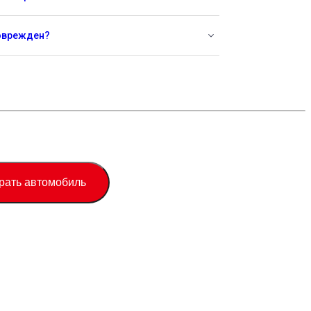
поврежден?
рать автомобиль