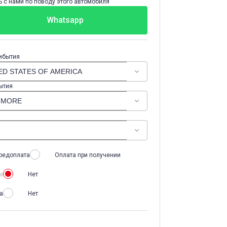
 с нами по поводу этого автомобиля
Whatsapp
ибытия
ытия
редоплата
Оплата при получении
а
Нет
а
Нет