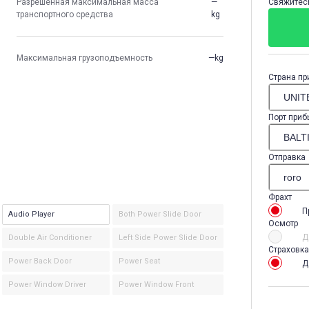
Разрешенная максимальная масса
—
Свяжитесь
транспортного средства
kg
Максимальная грузоподъемность
—kg
Страна пр
Порт приб
Отправка
Фрахт
П
Audio Player
Both Power Slide Door
Осмотр
Д
Double Air Conditioner
Left Side Power Slide Door
Страховка
Power Back Door
Power Seat
Д
Power Window Driver
Power Window Front