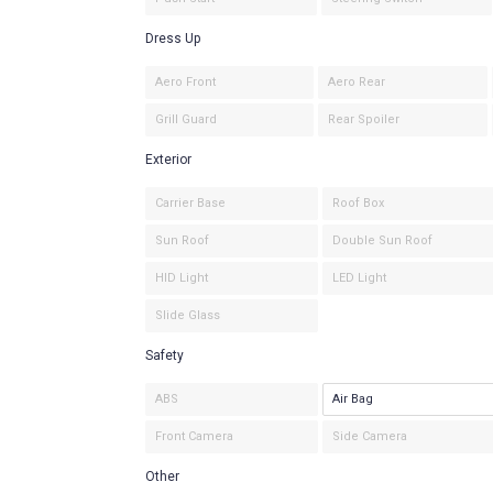
Dress Up
Aero Front
Aero Rear
Grill Guard
Rear Spoiler
Exterior
Carrier Base
Roof Box
Sun Roof
Double Sun Roof
HID Light
LED Light
Slide Glass
Safety
ABS
Air Bag
Front Camera
Side Camera
Other