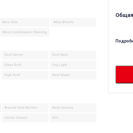
Общая
Aero Side
Alloy Wheels
Wood Combination Steering
Подробн
Roof Carrier
Roof Rails
Glass Roof
Fog Light
High Roof
New Shape
Around View Monitor
Back Camera
Corner Sensor
ESC