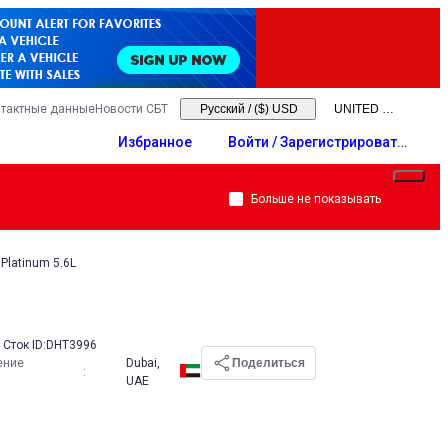
тактные данные
Новости СБТ
Русский
/
($) USD
Избранное
Войти / Зарегистрировать
ся
Больше не показывать
Platinum 5.6L
Сток ID:
DHT3996
ение
Dubai,
Поделиться
:
UAE