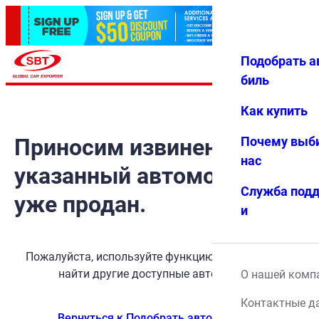
Подобрать а
Авториз
Избранн
Меню
ация
ое
биль
Как купить
Приносим извинения, но
Почему выб
нас
указанный автомобиль
Служба под
уже продан.
и
Пожалуйста, используйте функцию поиска, чтобы
найти другие доступные автомобили.
О нашей комп
Контактные д
Вернуться к Подобрать автомобиль