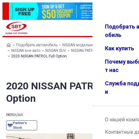
Подобрать 
Авториз
Избранн
Меню
ация
ое
обиль
Подобрать автомобиль
NISSAN модельный ряд
Как купить
NISSAN все авто
NISSAN SUV
NISSAN PATROL
2020 NISSAN PATROL Full Option
Почему выб
т нас
2020 NISSAN PATROL Full
Служба под
и
Option
PATROL
SUV
О нашей комп
Контактные д