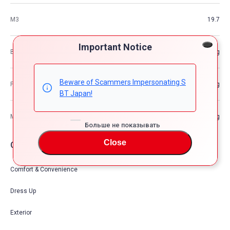
М3
19.7
Important Notice
Вес автомобиля
—kg
Beware of Scammers Impersonating S
Разрешенная максимальная масса транспортного средства
—kg
BT Japan!
Максимальная грузоподъемность
—kg
Больше не показывать
Close
Опции автомобия
Comfort & Convenience
Dress Up
Exterior