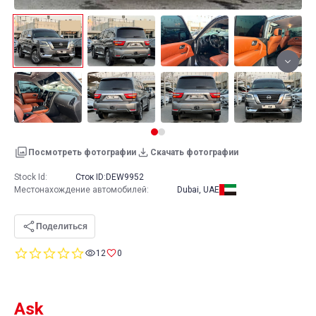
Посмотреть фотографии
Скачать фотографии
Stock Id:
Сток ID:
DEW9952
Местонахождение автомобилей
:
Dubai, UAE
Поделиться
0.0
12
0
star
rating
Ask