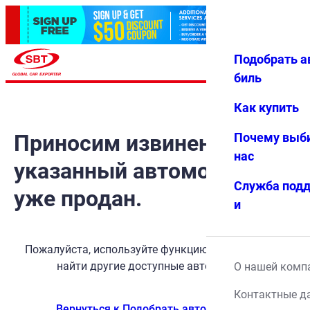
Подобрать а
Авториз
Избранн
Меню
ация
ое
биль
Как купить
Приносим извинения, но
Почему выб
нас
указанный автомобиль
Служба под
уже продан.
и
Пожалуйста, используйте функцию поиска, чтобы
найти другие доступные автомобили.
О нашей комп
Контактные д
Вернуться к Подобрать автомобиль