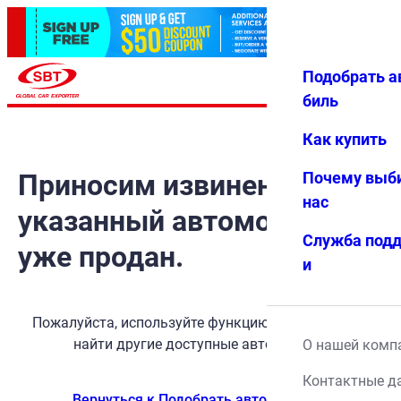
Подобрать а
Авториз
Избранн
Меню
ация
ое
биль
Как купить
Приносим извинения, но
Почему выб
нас
указанный автомобиль
Служба под
уже продан.
и
Пожалуйста, используйте функцию поиска, чтобы
найти другие доступные автомобили.
О нашей комп
Контактные д
Вернуться к Подобрать автомобиль