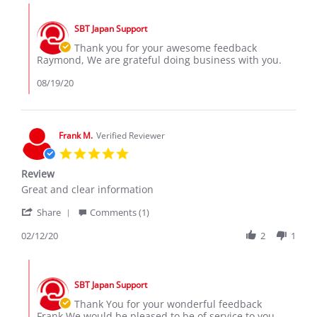
raymond
Aug
Comments
n.
2020
by
on
SBT Japan Support
Store
18
Owner
Thank you for your awesome feedback
Aug
on
Raymond, We are grateful doing business with you.
2020
Review
by
08/19/20
raymond
n.
on
18
Frank M.
Verified Reviewer
Aug
5.0
2020
star
Review
rating
Review
review
Great and clear information
by
stating
'
Frank
Review
Share
Comments (1)
Share
M.
Review
02/12/20
2
1
on
by
12
Frank
Feb
Comments
M.
2020
by
on
SBT Japan Support
Store
12
Owner
Thank You for your wonderful feedback
Feb
on
Frank,We would be pleased to be of service to you.