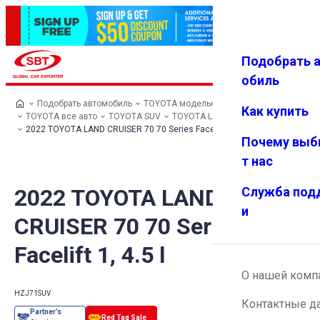
Подобрать 
Авториз
Избранн
Меню
ация
ое
обиль
Подобрать автомобиль
TOYOTA модельный ряд
Как купить
TOYOTA все авто
TOYOTA SUV
TOYOTA LAND CRUISER 70
2022 TOYOTA LAND CRUISER 70 70 Series Facelift 1, 4.5 l
Почему выб
т нас
2022 TOYOTA LAND
Служба под
и
CRUISER 70 70 Series
Facelift 1, 4.5 l
О нашей комп
HZJ71
SUV
Контактные д