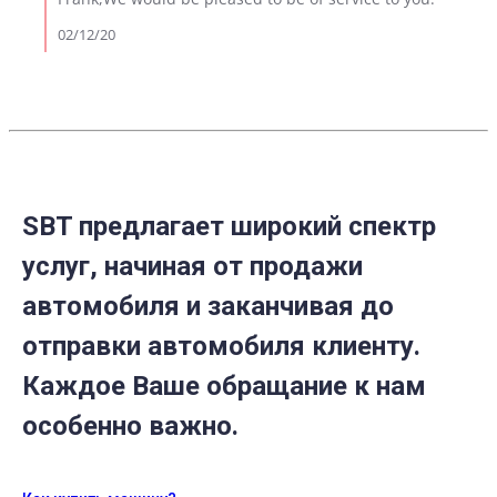
2020
Review
by
02/12/20
Frank
M.
on
12
Feb
2020
SBT предлагает широкий спектр
услуг, начиная от продажи
автомобиля и заканчивая до
отправки автомобиля клиенту.
Каждое Ваше обращание к нам
особенно важно.