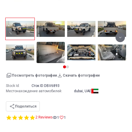
Посмотреть фотографии
Скачать фотографии
Stock Id:
Сток ID:
DBV6893
Местонахождение автомобилей
:
dubai, UAE
Поделиться
5.0
2 Reviews
1
1
star
rating