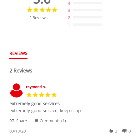
4
5.0
3
star
2 Reviews
2
rating
1
REVIEWS
2 Reviews
raymond n.
5.0
star
extremely good services
rating
Review
review
extremely good service, keep it up
by
stating
'
raymond
extremely
Share
Comments (1)
Share
n.
good
Review
08/18/20
3
0
on
services
by
18