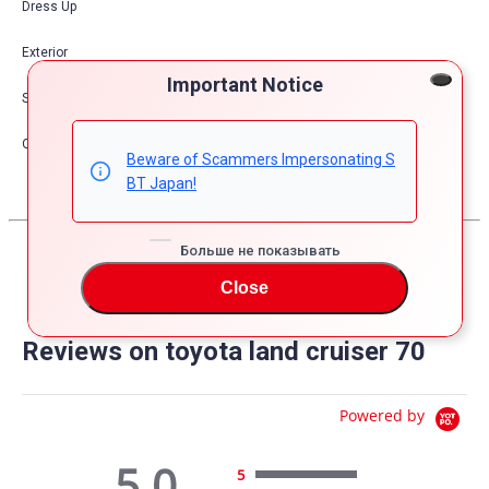
Dress Up
Exterior
Important Notice
Safety
Other
Beware of Scammers Impersonating S
BT Japan!
Больше не показывать
Close
Reviews on toyota land cruiser 70
Powered by
5.0
5