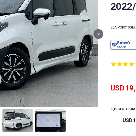
2022
5BA-MXPC10G
Mi
USD
19
Цена автом
USD
1