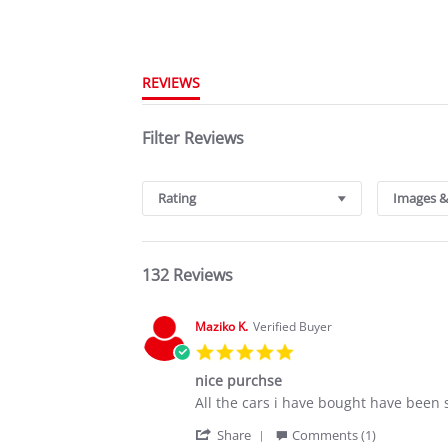
REVIEWS
Filter Reviews
Rating
Images &
132 Reviews
Maziko K.
Verified Buyer
5.0
star
nice purchse
rating
Review
review
All the cars i have bought have been 
by
stating
'
Maziko
nice
Share
Comments (1)