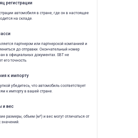
яц регистрации
страции автомобиля в стране, где он в настоящее
одится на складе.
шасси
ляется партнером или партнерской компанией и
ениться до отправки. Окончательный номер
зан в официальных документах. SBT не
т его точность.
ния к импорту
упкой убедитесь, что автомобиль соответствует
ям к импорту в вашей стране.
 и вес
ие размеры, объем (м³) и вес могут отличаться от
 значений.