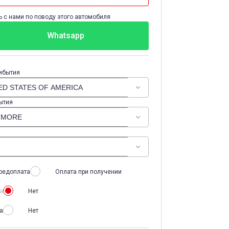
 с нами по поводу этого автомобиля
Whatsapp
ибытия
ытия
редоплата
Оплата при получении
а
Нет
а
Нет