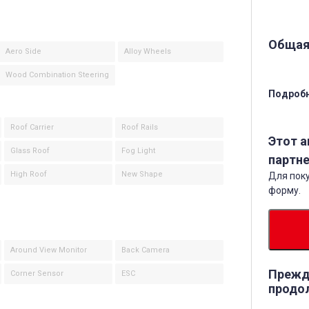
Общая
Aero Side
Alloy Wheels
Wood Combination Steering
Подробн
Roof Carrier
Roof Rails
Этот 
Glass Roof
Fog Light
партне
High Roof
New Shape
Для поку
форму.
Around View Monitor
Back Camera
Прежд
Corner Sensor
ESC
продо