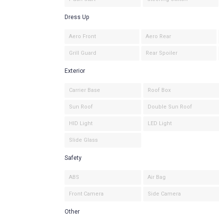
Dress Up
Aero Front
Aero Rear
Grill Guard
Rear Spoiler
Exterior
Carrier Base
Roof Box
Sun Roof
Double Sun Roof
HID Light
LED Light
Slide Glass
Safety
ABS
Air Bag
Front Camera
Side Camera
Other