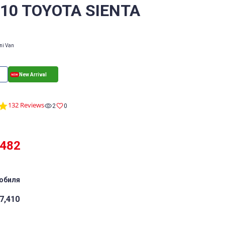
/10 TOYOTA SIENTA
ni Van
4.8
132 Reviews
2
0
star
rating
,482
обиля
7,410