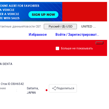
тактные данные
Новости СБТ
Русский
/
($) USD
Избранное
Войти / Зарегистрировать
ся
Больше не показывать
A SIENTA
Сток ID:
DBH6542
ение
Saitama,
Поделиться
:
JAPAN