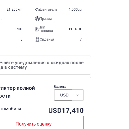
21,200km
Двигатель
1,500cc
ия
Привод
Тип
RHD
PETROL
топлива
5
Сиденья
7
учайте уведомления о скидках после
а в систему
Валюта
улятор полной
ости
втомобиля
USD
17,410
Получить оценку