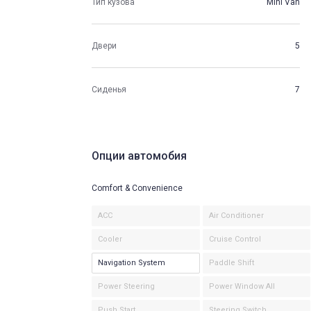
Тип кузова
Mini Van
Двери
5
Сиденья
7
Опции автомобия
Comfort & Convenience
ACC
Air Conditioner
Cooler
Cruise Control
Navigation System
Paddle Shift
Power Steering
Power Window All
Push Start
Steering Switch