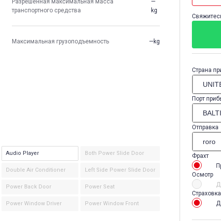
Разрешенная максимальная масса
—
транспортного средства
kg
Свяжитесь
Максимальная грузоподъемность
—kg
Страна пр
Порт приб
Отправка
Audio Player
Both Power Slide Door
Фрахт
П
Double Air Conditioner
Left Side Power Slide Door
Осмотр
Д
Power Back Door
Power Seat
Страховка
Д
Power Window Driver
Power Window Front