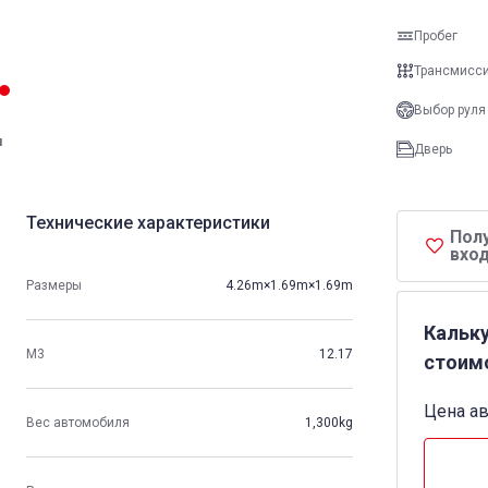
Пробег
Трансмисс
Выбор руля
и
Дверь
Технические характеристики
Пол
вход
Размеры
4.26m×1.69m×1.69m
Кальк
М3
12.17
стоим
Цена а
Вес автомобиля
1,300kg