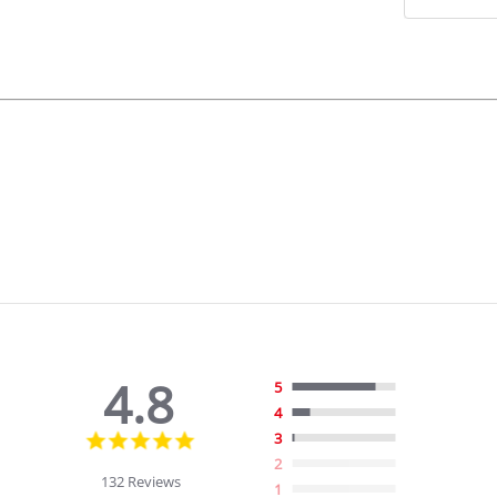
4.8
5
4
4.8
3
star
2
rating
132 Reviews
1