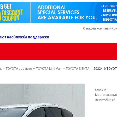
О нашей компании
Кон
ают нас
Служба поддержки
д
TOYOTA все авто
TOYOTA Mini Van
TOYOTA SIENTA
2022/10 TOYOT
Stock Id:
Местонахожд
автомобилей