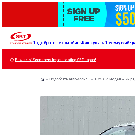
Подобрать автомобиль
Как купить
Почему выбир
Beware of Scammers Impersonating SBT Japan!
Подобрать автомобиль
TOYOTA модельный ря