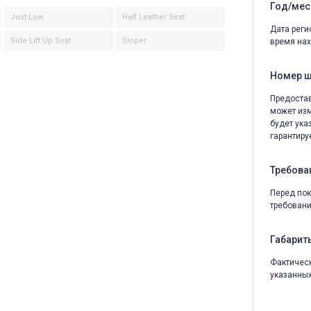
Год/мес
Just Low
Half Leather Seat
Дата реги
Side Lift Up Seat
Sloper
время нах
Номер 
Предостав
может изм
будет ука
гарантируе
Требова
Перед пок
требовани
Габариты
Фактическ
указанных