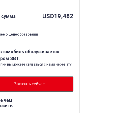
USD
19,482
 сумма
ее о ценообразовнии
автомобиль обслуживается
ром SBT.
пки вы можете связаться с нами через эту
Заказать сейчас
е чем
лжить