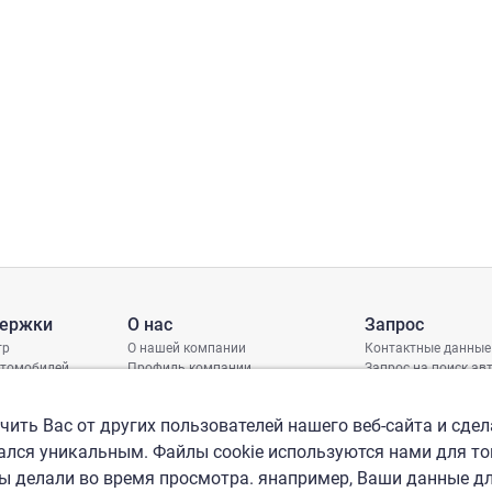
держки
О нас
Запрос
тр
О нашей компании
Контактные данные
втомобилей
Профиль компании
Запрос на поиск а
грамма защиты
Международные офисы
ениях
Политика КСО
ить Вас от других пользователей нашего веб-сайта и сдел
лся уникальным. Файлы cookie используются нами для то
вы делали во время просмотра. янапример, Ваши данные д