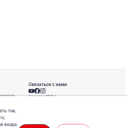
Связаться с нами
втомобиля
Новости СБТ
Новостная рассылка
Международные офисы
ать так,
го,
ля входа