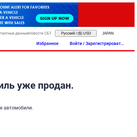
тактные данные
Новости СБТ
Русский
/
($) USD
Избранное
Войти / Зарегистрировать
ся
иль уже продан.
ые автомобили.