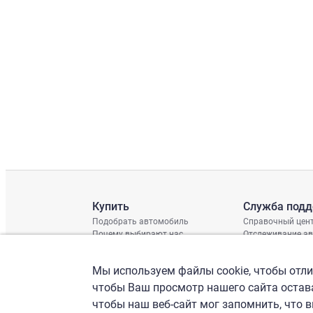
Купить
Служба под
Подобрать автомобиль
Справочный цен
Почему выбирают нас
Отслеживание а
Отзывы клиентов
Глобальная про
Отчет о поврежд
Мы используем файлы cookie, чтобы отлич
График доставки
Проверка шасси
чтобы Ваш просмотр нашего сайта остава
чтобы наш веб-сайт мог запомнить, что 