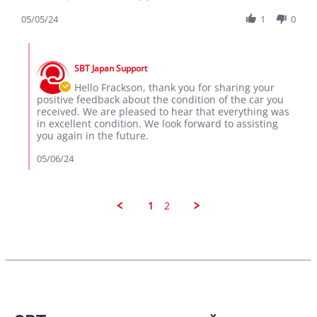
Share
2024
Review
05/05/24
1
0
by
Frackson
Comments
M.
by
on
SBT Japan Support
Store
5
Owner
Hello Frackson, thank you for sharing your
May
on
positive feedback about the condition of the car you
2024
Review
received. We are pleased to hear that everything was
by
in excellent condition. We look forward to assisting
Frackson
you again in the future.
M.
on
05/06/24
5
May
2024
1
2