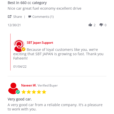
Best in 660 cc category
rating
Review
review
Nice car great fuel economy excellent drive
by
stating
'
Faheem
Best
Share
Comments (1)
Share
A.
in
Review
12/30/21
2
0
on
660
by
30
cc
Faheem
Dec
category
Comments
A.
2021
by
on
SBT Japan Support
Store
30
Owner
Because of loyal customers like you, we’re
Dec
on
exciting that SBT JAPAN is growing so fast. Thank you
2021
Review
Faheem!
by
Faheem
01/04/22
A.
on
30
Dec
Naveen W.
Verified Buyer
2021
5.0
star
Very good car.
rating
Review
review
A very good car from a reliable company. It's a pleasure
by
stating
to work with you.
Naveen
Very