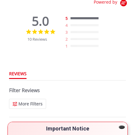
Powered by
5.0
5
4
5.0
3
star
10 Reviews
2
rating
1
REVIEWS
Filter Reviews
More Filters
10 Reviews
Important Notice