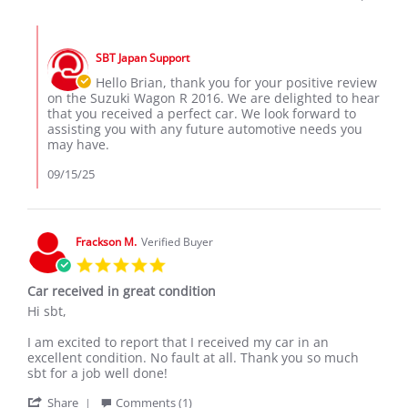
by
15
2016
Brian
Sep
Comments
G.
2025
by
on
SBT Japan Support
Store
15
Owner
Hello Brian, thank you for your positive review
Sep
on
on the Suzuki Wagon R 2016. We are delighted to hear
2025
Review
that you received a perfect car. We look forward to
by
assisting you with any future automotive needs you
Brian
may have.
G.
on
09/15/25
15
Sep
2025
Frackson M.
Verified Buyer
5.0
star
Car received in great condition
rating
Review
review
Hi sbt,
by
stating
Frackson
Car
I am excited to report that I received my car in an
M.
received
excellent condition. No fault at all. Thank you so much
on
in
sbt for a job well done!
5
great
'
May
condition
Share
Comments (1)