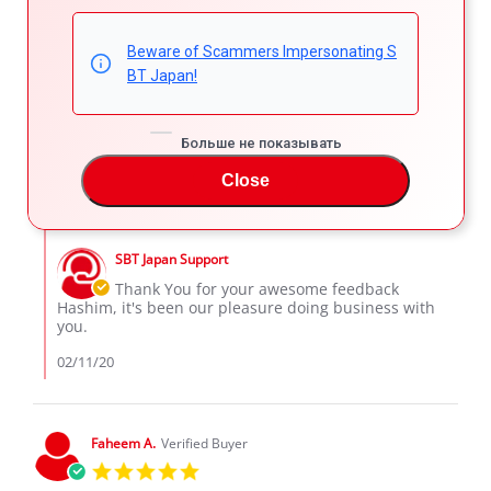
Hashim
Beware of Scammers Impersonating S
5.0
star
BT Japan!
Best car in fuel consumption
rating
Review
review
Best car in fuel consumption
by
stating
'
Больше не показывать
Hashim
Best
Share
Comments (1)
Share
on
car
Close
Review
02/11/20
16
0
11
in
by
Feb
fuel
Hashim
2020
consumption
Comments
on
by
11
SBT Japan Support
Store
Feb
Owner
Thank You for your awesome feedback
2020
on
Hashim, it's been our pleasure doing business with
Review
you.
by
Hashim
02/11/20
on
11
Feb
2020
Faheem A.
Verified Buyer
5.0
star