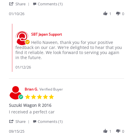
'
W.
good
Share
Comments (1)
Share
on
car.
Review
01/10/26
1
0
10
by
Jan
Naveen
2026
Comments
W.
by
on
SBT Japan Support
Store
10
Owner
Hello Naveen, thank you for your positive
Jan
on
feedback on our car. We're delighted to hear that you
2026
Review
find it reliable. We look forward to serving you again
by
in the future.
Naveen
W.
01/12/26
on
10
Jan
2026
Brian G.
Verified Buyer
5.0
star
Suzuki Wagon R 2016
rating
Review
review
I received a perfect car
by
stating
'
Brian
Suzuki
Share
Comments (1)
Share
G.
Wagon
Review
09/15/25
1
0
on
R