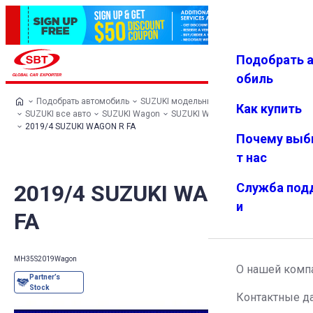
Подобрать 
Авториз
Избранн
Меню
ация
ое
обиль
Подобрать автомобиль
SUZUKI модельный ряд
Как купить
SUZUKI все авто
SUZUKI Wagon
SUZUKI WAGON R
2019/4 SUZUKI WAGON R FA
Почему выб
т нас
2019/4 SUZUKI WAGON R
Служба под
и
FA
MH35S
2019
Wagon
О нашей комп
Контактные д