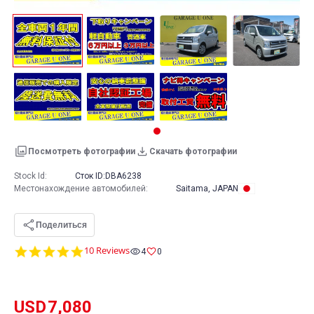
Посмотреть фотографии
Скачать фотографии
Stock Id:
Сток ID:
DBA6238
Местонахождение автомобилей
:
Saitama, JAPAN
Поделиться
5.0
10 Reviews
4
0
star
rating
USD
7,080