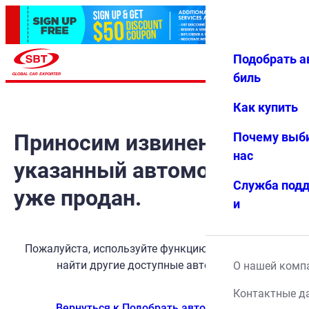
Подобрать а
Авториз
Избранн
Меню
ация
ое
биль
Как купить
Приносим извинения, но
Почему выб
нас
указанный автомобиль
Служба под
уже продан.
и
Пожалуйста, используйте функцию поиска, чтобы
найти другие доступные автомобили.
О нашей комп
Контактные д
Вернуться к Подобрать автомобиль