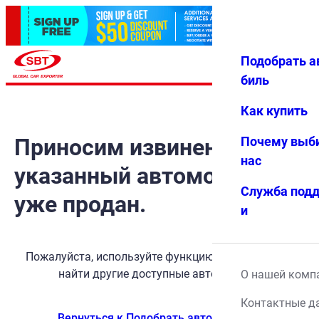
Подобрать а
Авториз
Избранн
Меню
ация
ое
биль
Как купить
Приносим извинения, но
Почему выб
нас
указанный автомобиль
Служба под
уже продан.
и
Пожалуйста, используйте функцию поиска, чтобы
найти другие доступные автомобили.
О нашей комп
Контактные д
Вернуться к Подобрать автомобиль