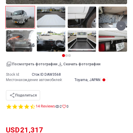
Посмотреть фотографии
Скачать фотографии
Stock Id:
Сток ID:
DAW3568
Местонахождение автомобилей
:
Toyama, JAPAN
Поделиться
4.6
14 Reviews
2
0
star
rating
USD
21,317