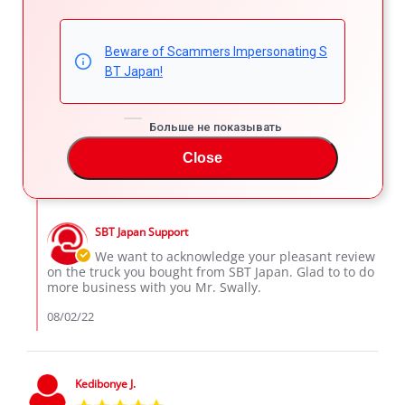
Swally D.
Verified Buyer
5.0
star
Beware of Scammers Impersonating S
Swally Daud
rating
BT Japan!
Review
review
I want to thank the SBT Company, for their wonderful
by
stating
services for the entire buying process and delivery. I got
Swally
Swally
my truck in a perfect condition , I'm very happy
D.
Daud
Больше не показывать
'
on
Share
Comments (1)
Share
1
Close
Review
08/01/22
7
0
Aug
by
2022
Swally
Comments
D.
by
on
SBT Japan Support
Store
1
Owner
We want to acknowledge your pleasant review
Aug
on
on the truck you bought from SBT Japan. Glad to to do
2022
Review
more business with you Mr. Swally.
by
Swally
08/02/22
D.
on
1
Aug
Kedibonye J.
2022
5.0