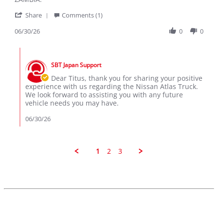
Jun
'
2026
Share
Comments (1)
Share
Review
06/30/26
0
0
by
TITUS
Comments
M.
by
on
SBT Japan Support
Store
30
Owner
Dear Titus, thank you for sharing your positive
Jun
on
experience with us regarding the Nissan Atlas Truck.
2026
Review
We look forward to assisting you with any future
by
vehicle needs you may have.
TITUS
M.
06/30/26
on
30
Jun
2026
1
2
3