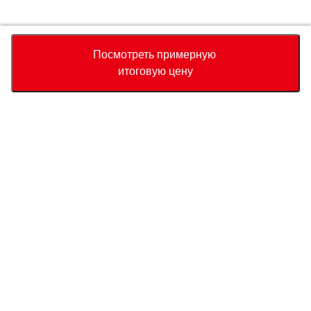
Accept
Decline
Посмотреть примерную
итоговую цену
Валюта
Калькулятор полной стоимости
Купить
Служба поддержки
Цена автомобиля
USD
18,880
О нас
USD
19,000
USD
120
(
0.63%
) Сохранить
Свяжитесь с нами по поводу этого автомобиля
Запрос
Страна прибытия
Связаться с нами
Порт прибытия