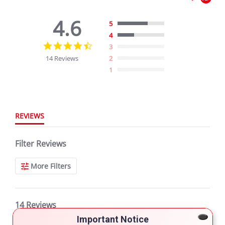
4.6
5
4
4.6
3
star
14 Reviews
2
rating
1
REVIEWS
Filter Reviews
More Filters
14 Reviews
Important Notice