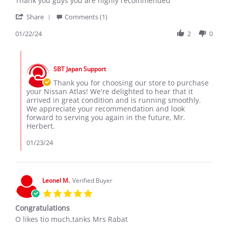
Thank you guys you are highly recommended
d.
my
'
on
Nissan
Share
Comments (1)
Share
22
atlas,
Review
01/22/24
2
0
Jan
ordered
by
2024
herbert
Comments
d.
by
on
SBT Japan Support
Store
22
Owner
Thank you for choosing our store to purchase
Jan
on
your Nissan Atlas! We're delighted to hear that it
2024
Review
arrived in great condition and is running smoothly.
by
We appreciate your recommendation and look
herbert
forward to serving you again in the future, Mr.
d.
Herbert.
on
22
01/23/24
Jan
2024
Leonel M.
Verified Buyer
5.0
star
Congratulations
rating
Review
review
O likes tio much,tanks Mrs Rabat
by
stating