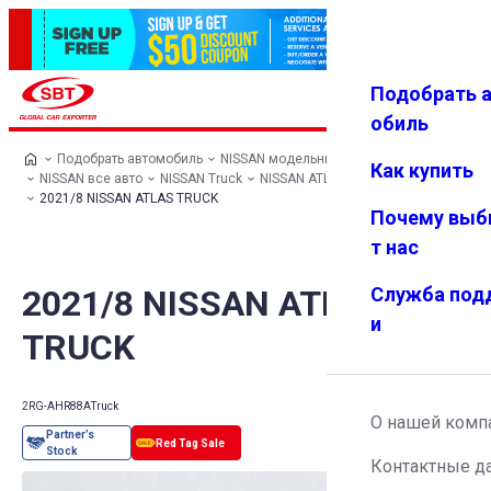
Подобрать 
Авториз
Избранн
Меню
ация
ое
обиль
Подобрать автомобиль
NISSAN модельный ряд
Как купить
NISSAN все авто
NISSAN Truck
NISSAN ATLAS TRUCK
2021/8 NISSAN ATLAS TRUCK
Почему выб
т нас
2021/8 NISSAN ATLAS
Служба под
и
TRUCK
2RG-AHR88A
Truck
О нашей комп
Контактные д