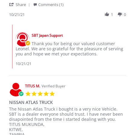
'
Leonel
Congratulations
Share
Comments (1)
Share
M.
Review
10/21/21
1
0
on
by
21
Leonel
Oct
Comments
M.
2021
by
on
SBT Japan Support
Store
21
Owner
Thank you for being our valued customer
Oct
on
Leonel. We are so grateful for the pleasure of serving
2021
Review
you and hope we met your expectations.
by
Leonel
10/21/21
M.
on
21
Oct
TITUS M.
Verified Buyer
2021
5.0
star
NiSSAN ATLAS TRUCK
rating
Review
review
The Nissan Atlas Truck i bought is a very nice Vehicle.
by
stating
SBT is a dealer everyone should trust. I have never been
TITUS
NiSSAN
disapointed from the time i started dealing with you.
M.
ATLAS
TITUS MUKUNDA,
on
TRUCK
KITWE,
30
ZAMBIA.