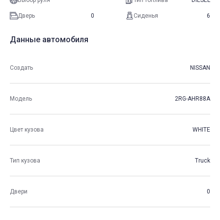
Выбор руля
Тип топлива
DIESEL
Дверь
0
Сиденья
6
Данные автомобиля
Создать
NISSAN
Модель
2RG-AHR88A
Цвет кузова
WHITE
Тип кузова
Truck
Двери
0