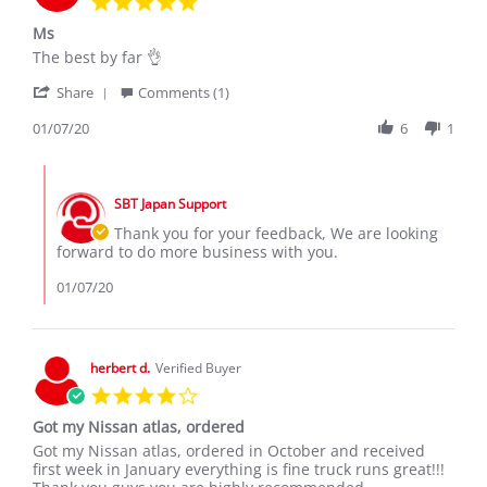
star
Ms
rating
Review
review
The best by far 👌
by
stating
'
Kedibonye
Ms
Share
Comments (1)
Share
J.
Review
01/07/20
6
1
on
by
7
Kedibonye
Jan
Comments
J.
2020
by
on
SBT Japan Support
Store
7
Owner
Thank you for your feedback, We are looking
Jan
on
forward to do more business with you.
2020
Review
by
01/07/20
Kedibonye
J.
on
7
herbert d.
Verified Buyer
Jan
4.0
2020
star
Got my Nissan atlas, ordered
rating
Review
review
Got my Nissan atlas, ordered in October and received
by
stating
first week in January everything is fine truck runs great!!!
herbert
Got