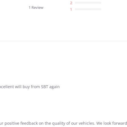
star
2
rating
1 Review
1
xcellent will buy from SBT again
r positive feedback on the quality of our vehicles. We look forward