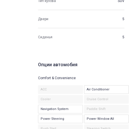
Тип кузова
SUV
Двери
5
Сиденья
5
Опции автомобия
Comfort & Convenience
ACC
Air Conditioner
Cooler
Cruise Control
Navigation System
Paddle Shift
Power Steering
Power Window All
Push Start
Steering Switch