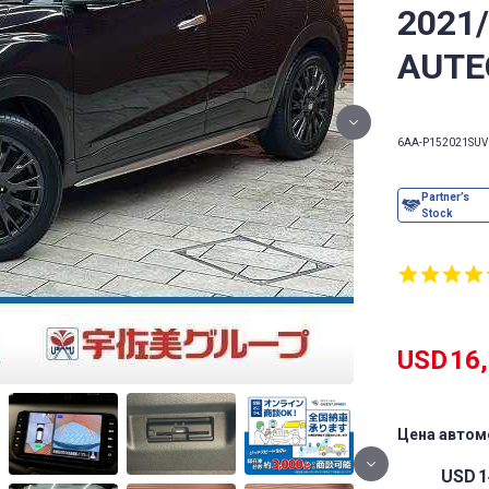
2021
AUTE
6AA-P15
2021
SUV
USD
16
Цена автом
USD
1