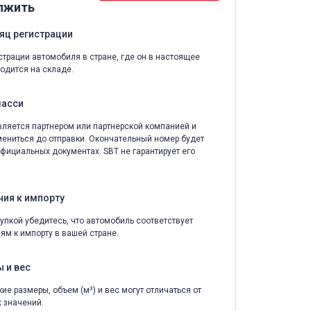
лжить
яц регистрации
страции автомобиля в стране, где он в настоящее
одится на складе.
шасси
ляется партнером или партнерской компанией и
ениться до отправки. Окончательный номер будет
официальных документах. SBT не гарантирует его
ния к импорту
упкой убедитесь, что автомобиль соответствует
ям к импорту в вашей стране.
 и вес
ие размеры, объем (м³) и вес могут отличаться от
 значений.