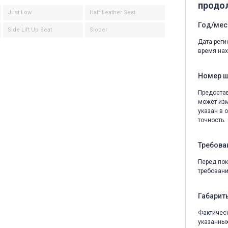
продо
Just Low
Half Leather Seat
Год/мес
Side Lift Up Seat
Sloper
Дата реги
время нах
Номер 
Предостав
может изм
указан в 
точность.
Требова
Перед пок
требовани
Габариты
Фактическ
указанных