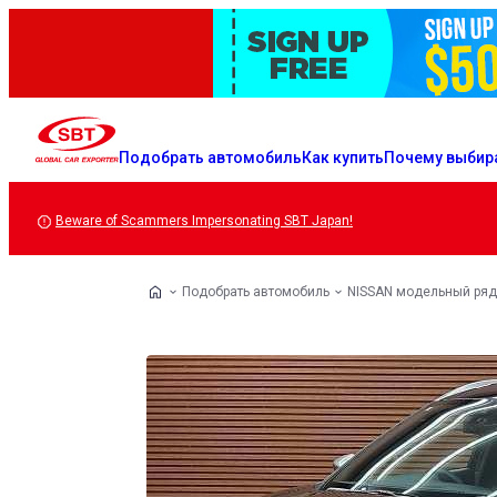
Подобрать автомобиль
Как купить
Почему выбир
Beware of Scammers Impersonating SBT Japan!
Подобрать автомобиль
NISSAN модельный ряд