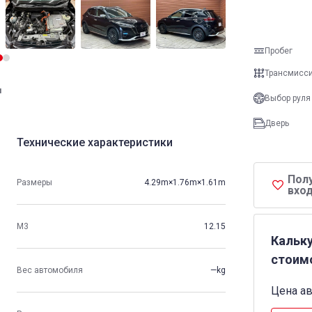
Пробег
Трансмисс
и
Выбор руля
Дверь
Технические характеристики
Пол
Размеры
4.29m×1.76m×1.61m
вход
М3
12.15
Кальк
стоим
Вес автомобиля
—kg
Цена а