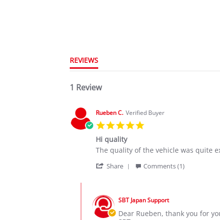
REVIEWS
1 Review
Rueben C.
Verified Buyer
5.0
star
Hi quality
rating
Review
review
The quality of the vehicle was quite e
by
stating
'
Rueben
Hi
Share
Comments (1)
Share
C.
quality
Review
on
Comments
by
23
by
Rueben
Oct
SBT Japan Support
Store
C.
2025
Owner
Dear Rueben, thank you for you
on
on