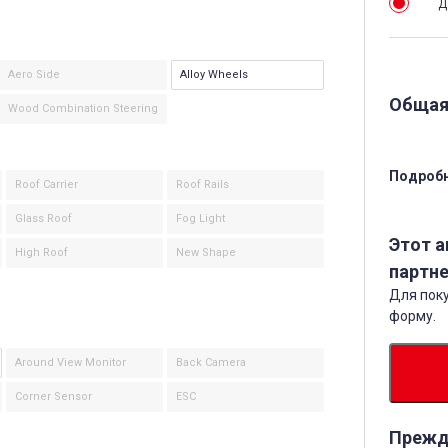
Д
Aero Side
Alloy Wheels
Общая
Wood Combination Steering
Подробн
Roof Carrier
Roof Rails
Glass Roof
Fog Light
Этот 
High Roof
New Shape
партне
Для поку
форму.
Around View Monitor
Back Camera
Corner Sensor
ESC
Прежд