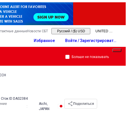
тактные данные
Новости СБТ
Русский
/
($) USD
Избранное
Войти / Зарегистрировать
ся
Больше не показывать
TECH
Сток ID:
DAS2384
ение
Aichi,
Поделиться
:
JAPAN