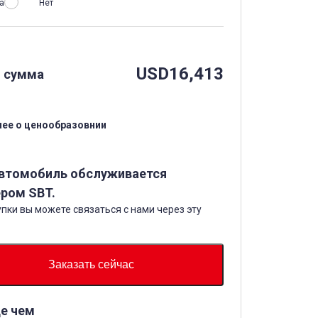
а
Нет
USD
16,413
 сумма
ее о ценообразовнии
автомобиль обслуживается
ром SBT.
пки вы можете связаться с нами через эту
Заказать сейчас
е чем