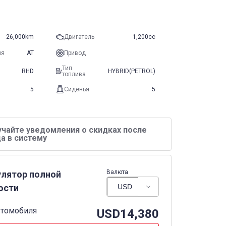
26,000km
Двигатель
1,200cc
ия
AT
Привод
Тип
RHD
HYBRID(PETROL)
топлива
5
Сиденья
5
учайте уведомления о скидках после
а в систему
Валюта
улятор полной
ости
втомобиля
USD
14,380