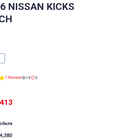
/6 NISSAN KICKS
CH
5.0
1 Review
19
0
star
rating
,413
обиля
4,380