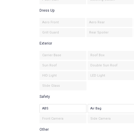
Dress Up
Aero Front
Aero Rear
Grill Guard
Rear Spoiler
Exterior
Carrier Base
Roof Box
Sun Roof
Double Sun Roof
HID Light
LED Light
Slide Glass
Safety
ABS
Air Bag
Front Camera
Side Camera
Other