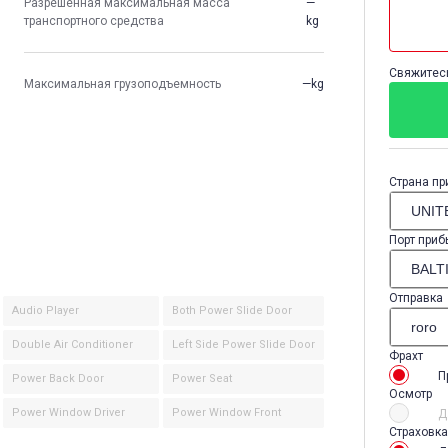
Разрешенная максимальная масса
—
транспортного средства
kg
Свяжитесь
Максимальная грузоподъемность
—kg
Страна пр
Порт приб
Отправка
Audio Player
Both Power Slide Door
Double Air Conditioner
Left Side Power Slide Door
Фрахт
П
Power Back Door
Power Seat
Осмотр
Power Window Driver
Power Window Front
Д
Страховка