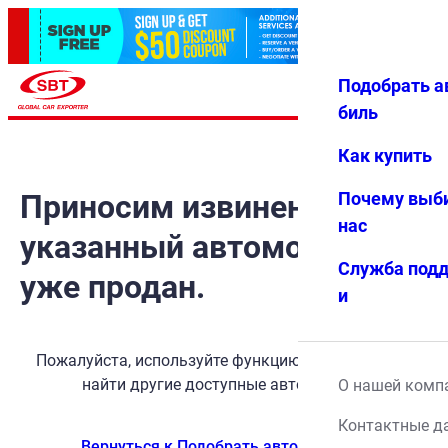
Подобрать а
Авториз
Избранн
Меню
ация
ое
биль
Как купить
Приносим извинения, но
Почему выб
нас
указанный автомобиль
Служба под
уже продан.
и
Пожалуйста, используйте функцию поиска, чтобы
найти другие доступные автомобили.
О нашей комп
Контактные д
Вернуться к Подобрать автомобиль