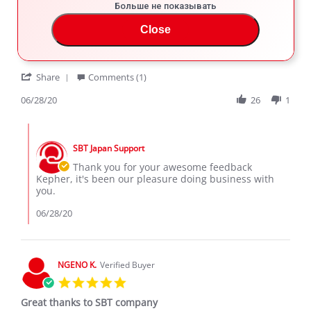
4.0
Больше не показывать
star
I'm happy with the service
rating
Close
Review
review
I'm happy with the service of sbt Japan always I received
by
stating
my car's on time and good looking condition
Kepher
I'm
'
M.
happy
Share
Comments (1)
Share
on
with
Review
06/28/20
26
1
28
the
by
Jun
service
Kepher
2020
Comments
M.
by
on
SBT Japan Support
Store
28
Owner
Thank you for your awesome feedback
Jun
on
Kepher, it's been our pleasure doing business with
2020
Review
you.
by
Kepher
06/28/20
M.
on
28
Jun
NGENO K.
Verified Buyer
2020
5.0
star
Great thanks to SBT company
rating