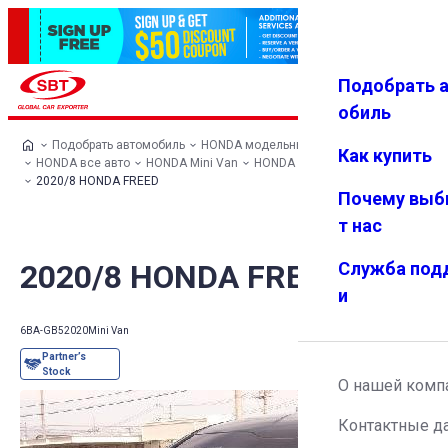
Подобрать 
Авториз
Избранн
Меню
ация
ое
обиль
Подобрать автомобиль
HONDA модельный ряд
Как купить
HONDA все авто
HONDA Mini Van
HONDA FREED
2020/8 HONDA FREED
Почему выб
т нас
2020/8 HONDA FREED
Служба под
и
6BA-GB5
2020
Mini Van
О нашей комп
Контактные д