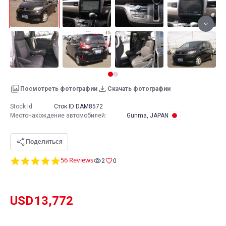
Посмотреть фотографии
Скачать фотографии
Stock Id:
Сток ID:
DAM8572
Местонахождение автомобилей
:
Gunma, JAPAN
Поделиться
4.8
56 Reviews
2
0
star
rating
USD
13,772