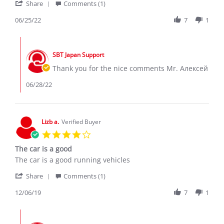
'
Алексей
👍
Share
Comments (1)
Share
Я.
Review
06/25/22
7
1
on
by
25
Алексей
Jun
Comments
Я.
2022
by
on
SBT Japan Support
Store
25
Owner
Thank you for the nice comments Mr. Алексей
Jun
on
2022
Review
06/28/22
by
Алексей
Я.
on
Lizb a.
Verified Buyer
25
4.0
Jun
star
2022
The car is a good
rating
Review
review
The car is a good running vehicles
by
stating
'
Lizb
The
Share
Comments (1)
Share
a.
car
Review
12/06/19
7
1
on
is
by
6
a
Lizb
Dec
good
Comments
a.
2019
by