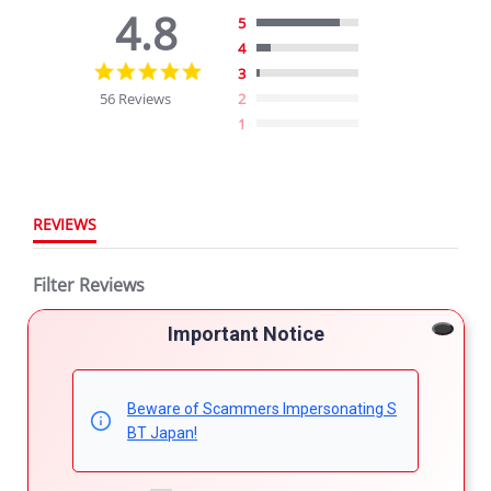
4.8
5
4
4.8
3
star
56 Reviews
2
rating
1
REVIEWS
Filter Reviews
Important Notice
More Filters
Beware of Scammers Impersonating S
56 Reviews
BT Japan!
Kepher M.
Verified Buyer