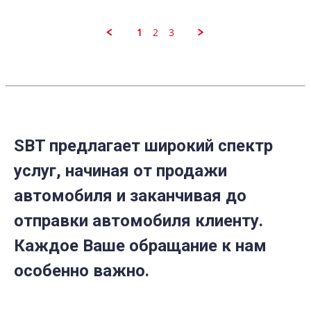
N.
on
25
1
2
3
Apr
2023
SBT предлагает широкий спектр
услуг, начиная от продажи
автомобиля и заканчивая до
отправки автомобиля клиенту.
Каждое Ваше обращание к нам
особенно важно.