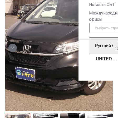
Новости СБТ
Международн
офисы
Русский
/