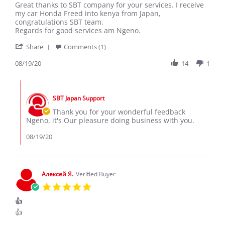
Review
review
Great thanks to SBT company for your services. I receive
by
stating
my car Honda Freed into kenya from Japan,
NGENO
Great
congratulations SBT team.
K.
thanks
Regards for good services am Ngeno.
on
to
'
19
SBT
Share
Comments (1)
Share
Aug
company
Review
08/19/20
14
1
2020
by
NGENO
Comments
K.
by
on
SBT Japan Support
Store
19
Owner
Thank you for your wonderful feedback
Aug
on
Ngeno, it's Our pleasure doing business with you.
2020
Review
by
08/19/20
NGENO
K.
on
19
Алексей Я.
Verified Buyer
Aug
5.0
2020
star
👍
rating
Review
review
👍
by
stating