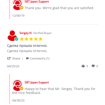
on
SBT Japan Support
Store
6
Owner
Thank you. We're glad that you are satisfied
Dec
on
2019
Review
12/06/19
by
Lizb
a.
on
Sergey N.
Verified Buyer
6
5.0
Dec
star
2019
Сделка прошла отлично.
rating
Review
review
Сделка прошла отлично.
by
stating
'
Sergey
Сделка
Share
Comments (1)
Share
N.
прошла
Review
04/25/23
5
0
on
отлично.
by
25
Sergey
Apr
Comments
N.
2023
by
on
SBT Japan Support
Store
25
Owner
Happy to hear that Mr. Sergey. Thank you for
Apr
on
the nice feedback.
2023
Review
by
04/30/23
Sergey