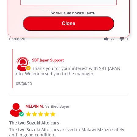
5.0
star
Best
rating
Больше не показывать
Review
review
Best price I have seen in the market.
by
stating
Close
'
nto
Best
Share
Comments (1)
Share
on
Review
05/06/20
27
0
6
by
May
nto
2020
Comments
on
by
6
SBT Japan Support
Store
May
Owner
Thank you for your interest with SBT JAPAN
2020
on
nto, We endorsed you to the manager.
Review
by
05/06/20
nto
on
6
May
MELVIN M.
Verified Buyer
2020
5.0
star
The two Suzuki Alto cars
rating
Review
review
The two Suzuki Alto cars arrived in Malawi Mzuzu safely
by
stating
and in good condition.