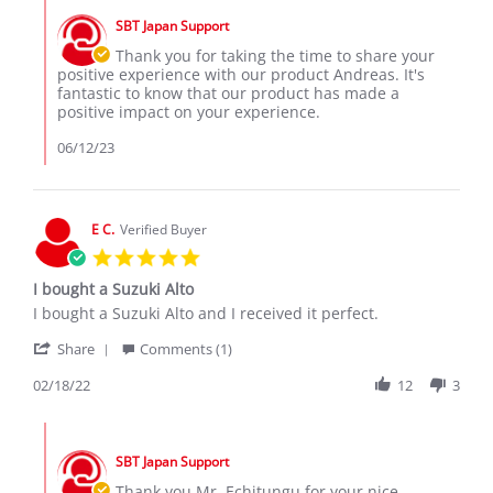
P.
by
on
SBT Japan Support
Store
12
Owner
Thank you for taking the time to share your
Jun
on
positive experience with our product Andreas. It's
2023
Review
fantastic to know that our product has made a
by
positive impact on your experience.
Andreas
P.
06/12/23
on
12
Jun
2023
E C.
Verified Buyer
5.0
star
I bought a Suzuki Alto
rating
Review
review
I bought a Suzuki Alto and I received it perfect.
by
stating
'
E
I
Share
Comments (1)
Share
C.
bought
Review
02/18/22
12
3
on
a
by
18
Suzuki
E
Feb
Alto
Comments
C.
2022
by
on
SBT Japan Support
Store
18
Owner
Thank you Mr. Echitungu for your nice