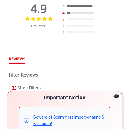
4.9
5
4
4.9
3
star
33 Reviews
2
rating
1
REVIEWS
Filter Reviews
More Filters
Important Notice
33 Reviews
Beware of Scammers Impersonating S
BT Japan!
nto
Verified Reviewer