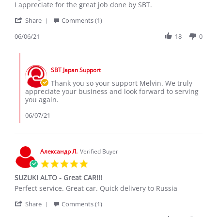
MELVIN
The
I appreciate for the great job done by SBT.
M.
two
'
on
Suzuki
Share
Comments (1)
Share
6
Alto
Review
06/06/21
18
0
Jun
cars
by
2021
MELVIN
Comments
M.
by
on
SBT Japan Support
Store
6
Owner
Thank you so your support Melvin. We truly
Jun
on
appreciate your business and look forward to serving
2021
Review
you again.
by
MELVIN
06/07/21
M.
on
6
Jun
Александр Л.
Verified Buyer
2021
5.0
star
SUZUKI ALTO - Great CAR!!!
rating
Review
review
Perfect service. Great car. Quick delivery to Russia
by
stating
'
Александр
SUZUKI
Share
Comments (1)
Share
Л.
ALTO