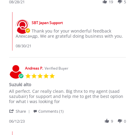
Review
08/28/21
19
5
on
-
by
28
Great
Александр
Aug
CAR!!!
Comments
Л.
2021
by
on
SBT Japan Support
Store
28
Owner
Thank you for your wonderful feedback
Aug
on
Александр, We are grateful doing business with you.
2021
Review
by
08/30/21
Александр
Л.
on
28
Andreas P.
Verified Buyer
Aug
5.0
2021
star
Suzuki alto
rating
Review
review
All perfect. Car really clean. Big thnx to my agent (saad
by
stating
sazubair) for support and help me to get the best option
Andreas
Suzuki
for what i was looking for
P.
alto
'
on
Share
Comments (1)
Share
12
Review
06/12/23
9
0
Jun
by
2023
Andreas
Comments