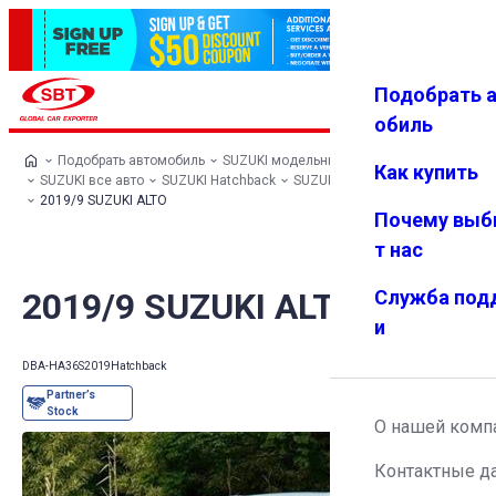
Подобрать 
Авториз
Избранн
Меню
ация
ое
обиль
Подобрать автомобиль
SUZUKI модельный ряд
Как купить
SUZUKI все авто
SUZUKI Hatchback
SUZUKI ALTO
2019/9 SUZUKI ALTO
Почему выб
т нас
2019/9 SUZUKI ALTO
Служба под
и
DBA-HA36S
2019
Hatchback
О нашей комп
Контактные д