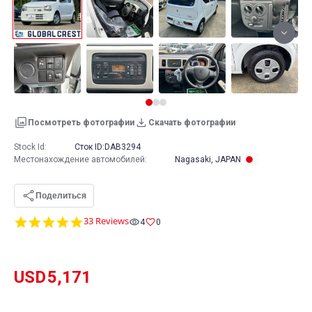
Посмотреть фотографии
Скачать фотографии
Stock Id:
Сток ID:
DAB3294
Местонахождение автомобилей
:
Nagasaki, JAPAN
Поделиться
4.9
33 Reviews
4
0
star
rating
USD
5,171