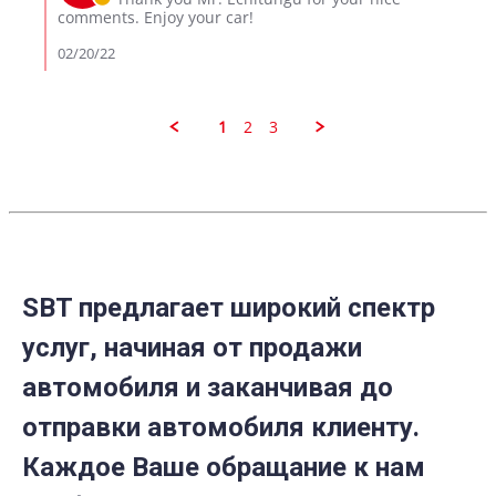
Feb
on
comments. Enjoy your car!
2022
Review
by
02/20/22
E
C.
on
18
1
2
3
Feb
2022
SBT предлагает широкий спектр
услуг, начиная от продажи
автомобиля и заканчивая до
отправки автомобиля клиенту.
Каждое Ваше обращание к нам