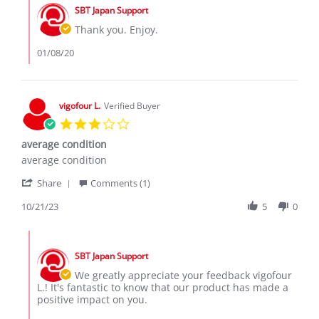
by
7
SBT Japan Support
Store
Jan
Owner
Thank you. Enjoy.
2020
on
Review
01/08/20
by
One..leg
on
7
vigofour L.
Verified Buyer
Jan
3.0
2020
star
average condition
rating
Review
review
average condition
by
stating
'
vigofour
average
Share
Comments (1)
Share
L.
condition
Review
10/21/23
5
0
on
by
21
vigofour
Oct
Comments
L.
2023
by
on
SBT Japan Support
Store
21
Owner
We greatly appreciate your feedback vigofour
Oct
on
L.! It's fantastic to know that our product has made a
2023
Review
positive impact on you.
by