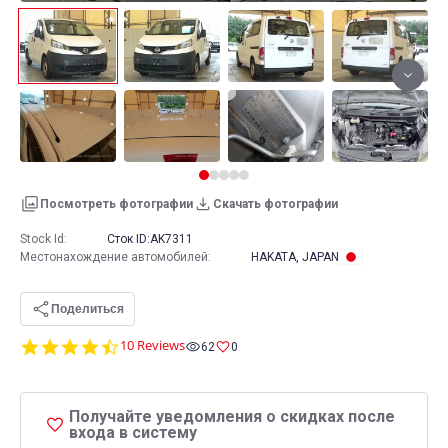
Посмотреть фотографии
Скачать фотографии
Stock Id:
Сток ID:
AK7311
Местонахождение автомобилей
:
HAKATA, JAPAN
Поделиться
4.6
10 Reviews
62
0
star
rating
Получайте уведомления о скидках после
входа в систему