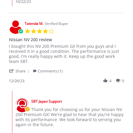
vigofour
10/22/23
L.
on
21
Oct
Tatenda M.
Verified Buyer
2023
4.0
star
Nissan NV 200 review
rating
Review
review
I bought this NV 200 Premium GX from you guys and I
by
stating
received it in a good condition. The performance is just
Tatenda
Nissan
good, I'm really happy with it. Keep up the good work
M.
NV
team SBT.
on
200
'
26
review
Share
Comments (1)
Share
Dec
Review
12/26/23
4
0
2023
by
Tatenda
Comments
M.
by
on
SBT Japan Support
Store
26
Owner
Thank you for choosing us for your Nissan NV
Dec
on
200 Premium GX! We're glad to hear that you're happy
2023
Review
with its performance. We look forward to serving you
by
again in the future.
Tatenda