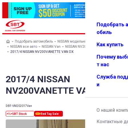
Подобрать 
Авториз
Избранн
Меню
ация
ое
обиль
Подобрать автомобиль
NISSAN модельный ряд
Как купить
NISSAN все авто
NISSAN Van
NISSAN NV200VANETTE VAN
2017/4 NISSAN NV200VANETTE VAN DX
Почему выб
т нас
2017/4 NISSAN
Служба под
и
NV200VANETTE VAN DX
DBF-VM20
2017
Van
О нашей комп
Контактные д