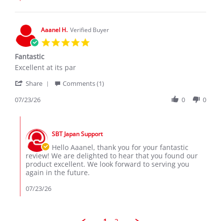
on
9
Jul
2025
Aaanel H.
Verified Buyer
5.0
star
Fantastic
rating
Review
review
Excellent at its par
by
stating
'
Aaanel
Fantastic
Share
Comments (1)
Share
H.
Review
07/23/26
0
0
on
by
23
Aaanel
Jul
Comments
H.
2026
by
on
SBT Japan Support
Store
23
Owner
Hello Aaanel, thank you for your fantastic
Jul
on
review! We are delighted to hear that you found our
2026
Review
product excellent. We look forward to serving you
by
again in the future.
Aaanel
H.
07/23/26
on
23
Jul
2026