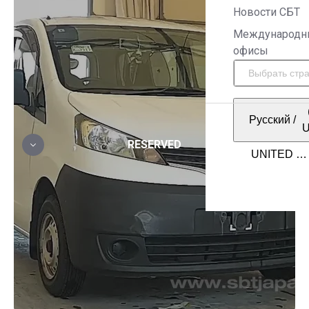
Новости СБТ
Международн
офисы
Русский
/