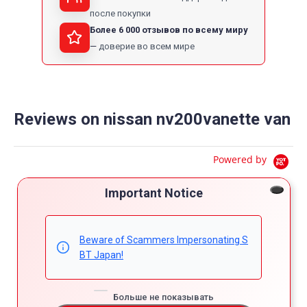
после покупки
Более 6 000 отзывов по всему миру
доверие во всем мире
Reviews on nissan nv200vanette van
Powered by
4.6
Important Notice
5
4
4.6
3
star
Beware of Scammers Impersonating S
10 Reviews
2
rating
BT Japan!
1
Больше не показывать