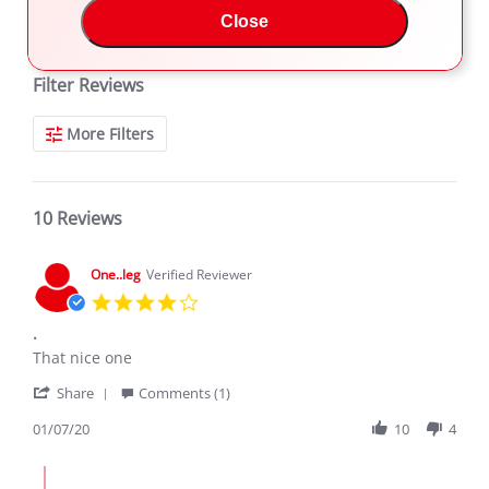
Close
REVIEWS
Filter Reviews
More Filters
10 Reviews
One..leg
Verified Reviewer
4.0
star
.
rating
Review
review
That nice one
by
stating
'
One..leg
.
Share
Comments (1)
Share
on
Review
01/07/20
10
4
7
by
Jan
One..leg
2020
Comments
on