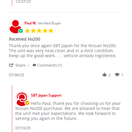
M.
12/27/23
on
26
Dec
2023
Paul W.
Verified Buyer
5.0
star
Received Nv200
rating
Review
review
Thank you once again SBT Japan for the Nissan Nv200.
by
stating
The unit was very neat,clean and in a mint condition.
Paul
Received
Keep up the good work. . . . vehicle already registered.
W.
Nv200
'
on
Share
Comments (1)
Share
9
Review
07/09/25
2
1
Jul
by
2025
Paul
Comments
W.
by
on
SBT Japan Support
Store
9
Owner
Hello Paul, thank you for choosing us for your
Jul
on
Nissan Nv200 purchase. We are pleased to hear that
2025
Review
the unit met your expectations. We look forward to
by
serving you again in the future.
Paul
W.
07/10/25