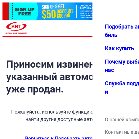
Подобрать а
Авториз
Избранн
Меню
ация
ое
биль
Как купить
Приносим извинения, но
Почему выб
нас
указанный автомобиль
Служба под
уже продан.
и
Пожалуйста, используйте функцию поиска, чтобы
найти другие доступные автомобили.
О нашей комп
Контактные д
Вернуться к Подобрать автомобиль