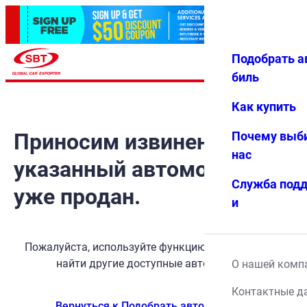
Подобрать а
Авториз
Избранн
Меню
ация
ое
биль
Как купить
Приносим извинения, но
Почему выб
нас
указанный автомобиль
Служба под
уже продан.
и
Пожалуйста, используйте функцию поиска, чтобы
найти другие доступные автомобили.
О нашей комп
Контактные д
Вернуться к Подобрать автомобиль