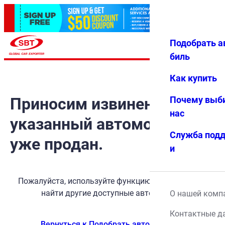
Подобрать а
Авториз
Избранн
Меню
ация
ое
биль
Как купить
Приносим извинения, но
Почему выб
нас
указанный автомобиль
Служба под
уже продан.
и
Пожалуйста, используйте функцию поиска, чтобы
найти другие доступные автомобили.
О нашей комп
Контактные д
Вернуться к Подобрать автомобиль