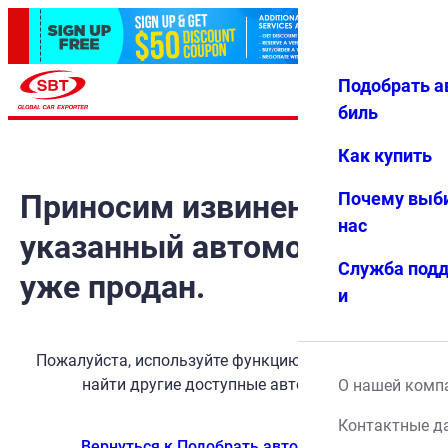
Подобрать а
Авториз
Избранн
Меню
ация
ое
биль
Как купить
Приносим извинения, но
Почему выб
нас
указанный автомобиль
Служба под
уже продан.
и
Пожалуйста, используйте функцию поиска, чтобы
найти другие доступные автомобили.
О нашей комп
Контактные д
Вернуться к Подобрать автомобиль